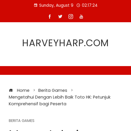
Skip
Sunday, August 9
02:17:24
to
content
HARVEYHARP.COM
Home
Berita Games
Mengetahui Dengan Lebih Baik Toto HK: Petunjuk
Komprehensif bagi Peserta
BERITA GAMES