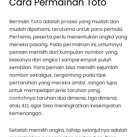
Cara Permainan Toto
Bermain Toto adalah proses yang mudah dan
mudah dipahami, terutama untuk para pemula.
Pertama, peserta perlu menentukan angka yang
mereka pasang. Pada permainan ini, umumnya
pemain memilih dari kumpulan nombor yang,
biasanya dari angka 1 sampai empat puluh
sembilan. Para pemain bisa memilih sejumlah
nombor sekaligus, tergantung pada tipe
pertaruhan yang mereka ambil. Jangan lupa
untuk mempelajari jenis taruhan yang,
contohnya taruhan dua dimensi, tiga dimensi,
atau 4D, agar bisa meningkatkan kesempatan
kemenangan.
Setelah memilih angka, tahap selanjutnya adalah