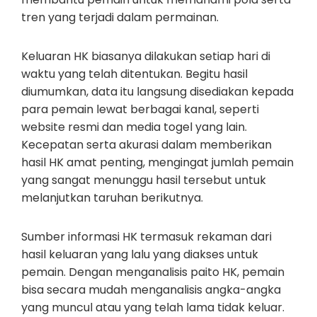
tren yang terjadi dalam permainan.
Keluaran HK biasanya dilakukan setiap hari di
waktu yang telah ditentukan. Begitu hasil
diumumkan, data itu langsung disediakan kepada
para pemain lewat berbagai kanal, seperti
website resmi dan media togel yang lain.
Kecepatan serta akurasi dalam memberikan
hasil HK amat penting, mengingat jumlah pemain
yang sangat menunggu hasil tersebut untuk
melanjutkan taruhan berikutnya.
Sumber informasi HK termasuk rekaman dari
hasil keluaran yang lalu yang diakses untuk
pemain. Dengan menganalisis paito HK, pemain
bisa secara mudah menganalisis angka-angka
yang muncul atau yang telah lama tidak keluar.