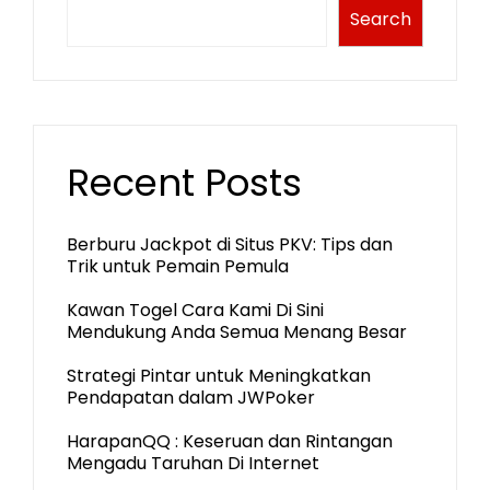
Search
Recent Posts
Berburu Jackpot di Situs PKV: Tips dan
Trik untuk Pemain Pemula
Kawan Togel Cara Kami Di Sini
Mendukung Anda Semua Menang Besar
Strategi Pintar untuk Meningkatkan
Pendapatan dalam JWPoker
HarapanQQ : Keseruan dan Rintangan
Mengadu Taruhan Di Internet