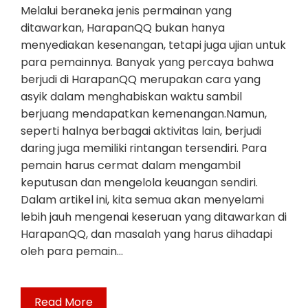
Melalui beraneka jenis permainan yang
ditawarkan, HarapanQQ bukan hanya
menyediakan kesenangan, tetapi juga ujian untuk
para pemainnya. Banyak yang percaya bahwa
berjudi di HarapanQQ merupakan cara yang
asyik dalam menghabiskan waktu sambil
berjuang mendapatkan kemenangan.Namun,
seperti halnya berbagai aktivitas lain, berjudi
daring juga memiliki rintangan tersendiri. Para
pemain harus cermat dalam mengambil
keputusan dan mengelola keuangan sendiri.
Dalam artikel ini, kita semua akan menyelami
lebih jauh mengenai keseruan yang ditawarkan di
HarapanQQ, dan masalah yang harus dihadapi
oleh para pemain…
Read More