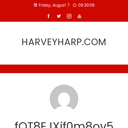
Skip
Friday, August 7
09:39:59
to
content
HARVEYHARP.COM
fOT8EJXjf0m8ov5