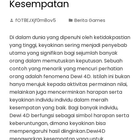
Kesempatan
fOT8EJXjf0m8ov5
Berita Games
Di dalam dunia yang dipenuhi oleh ketidakpastian
yang tinggi, keyakinan sering menjadi penyebab
utama yang signifikan bagi sejumlah banyak
orang dalam memutuskan keputusan. Sebuah
contoh yang menarik yang mencuri perhatian
orang adalah fenomena Dewi 4D. Istilah ini bukan
hanya merujuk kepada aktivitas permainan nilai,
melainkan juga mencerminkan harapan serta
keyakinan individu individu dalam meraih
kesempatan yang baik. Bagi banyak individu,
Dewi 4D berfungsi sebagai simbol harapan serta
keberuntungan, dimana keyakinan bisa
mempengaruhi hasil diinginkan.Dewi4D
menawarkan kesempatan yang untuk