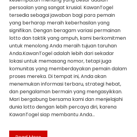
persoalan yang sangat krusial. KawanTogel
tersedia sebagai jawaban bagi para pemain
yang berharap meraih keberhasilan yang
signifikan. Dengan beragam variasi permainan
lotto dan taktik yang ampuh, kami berkomitmen
untuk menolong Anda meraih tujuan taruhan
Anda.KawanTogel adalah lebih dari sekadar
lokasi untuk memasang nomor, tetapi juga
komunitas yang memberdayakan pemain dalam
proses mereka. Di tempat ini, Anda akan
menemukan informasi terbaru, strategi hebat,
dan pengalaman bermain yang mengasyikkan.
Mari bergabung bersama kami dan menjelajahi
dunia lotto dengan lebih percaya diri, karena
KawanTogel siap membantu Anda…