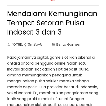
Mendalami Kemungkinan
Tempat Setoran Pulsa
Indosat 3 dan 3
fOT8EJXjf0m8ov5
Berita Games
Pada jamannya digital, game slot kian dikenal di
antara antara pengguna online. Salah satu
inovasi adalah slot adalah slot deposit pulsa,
dimana memungkinkan pengguna untuk
menggunakan pulsa seluler mereka sebagai
metode deposit. Dua provider besar di Indonesia,
yakni Indosat Tri, memberikan pengalaman yang
lebih yang praktis melalui fitur ini. Dengan
menggunakan slot deposit pulsa, para pemain