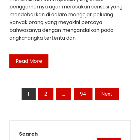
penggemarnya agar merasakan sensasi yang
mendebarkan di dalam mengejar peluang.
Banyak orang yang meyakini percaya
bahwasanya dengan mengandalkan pada
angka-angka tertentu dan…
Read More
Posts
1
2
…
94
Next
pagination
Search