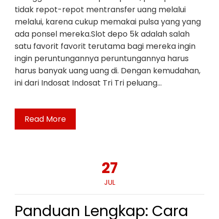
tidak repot-repot mentransfer uang melalui
melalui, karena cukup memakai pulsa yang yang
ada ponsel mereka.Slot depo 5k adalah salah
satu favorit favorit terutama bagi mereka ingin
ingin peruntungannya peruntungannya harus
harus banyak uang uang di. Dengan kemudahan,
ini dari Indosat Indosat Tri Tri peluang…
Read More
27
JUL
Panduan Lengkap: Cara