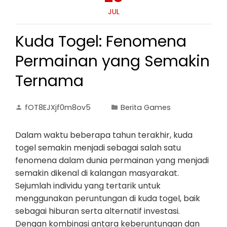
JUL
Kuda Togel: Fenomena
Permainan yang Semakin
Ternama
fOT8EJXjf0m8ov5
Berita Games
Dalam waktu beberapa tahun terakhir, kuda
togel semakin menjadi sebagai salah satu
fenomena dalam dunia permainan yang menjadi
semakin dikenal di kalangan masyarakat.
Sejumlah individu yang tertarik untuk
menggunakan peruntungan di kuda togel, baik
sebagai hiburan serta alternatif investasi.
Dengan kombinasi antara keberuntungan dan