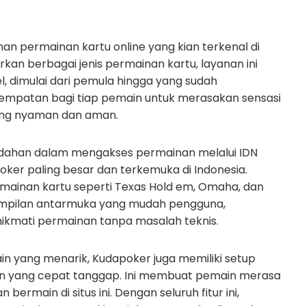
an permainan kartu online yang kian terkenal di
an berbagai jenis permainan kartu, layanan ini
, dimulai dari pemula hingga yang sudah
mpatan bagi tiap pemain untuk merasakan sensasi
ang nyaman dan aman.
udahan dalam mengakses permainan melalui IDN
ker paling besar dan terkemuka di Indonesia.
mainan kartu seperti Texas Hold em, Omaha, dan
ampilan antarmuka yang mudah pengguna,
kmati permainan tanpa masalah teknis.
 yang menarik, Kudapoker juga memiliki setup
n yang cepat tanggap. Ini membuat pemain merasa
rmain di situs ini. Dengan seluruh fitur ini,