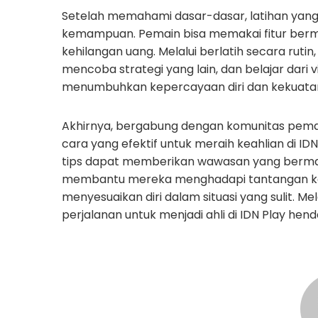
Setelah memahami dasar-dasar, latihan yang
kemampuan. Pemain bisa memakai fitur bermain
kehilangan uang. Melalui berlatih secara rut
mencoba strategi yang lain, dan belajar dari
menumbuhkan kepercayaan diri dan kekuatan
Akhirnya, bergabung dengan komunitas pemai
cara yang efektif untuk meraih keahlian di 
tips dapat memberikan wawasan yang bermanfa
membantu mereka menghadapi tantangan k
menyesuaikan diri dalam situasi yang sulit. Mel
perjalanan untuk menjadi ahli di IDN Play hen