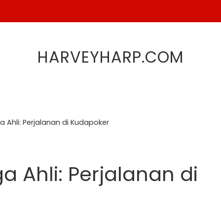
HARVEYHARP.COM
a Ahli: Perjalanan di Kudapoker
 Ahli: Perjalanan di