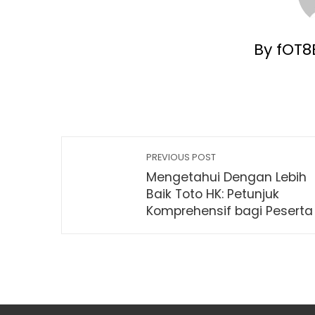
By fOT
PREVIOUS POST
Mengetahui Dengan Lebih
Baik Toto HK: Petunjuk
Komprehensif bagi Peserta