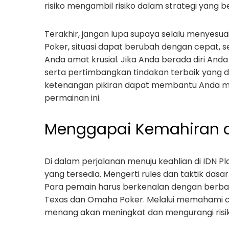
risiko mengambil risiko dalam strategi yang be
Terakhir, jangan lupa supaya selalu menyesua
Poker, situasi dapat berubah dengan cepat,
Anda amat krusial. Jika Anda berada diri Anda 
serta pertimbangkan tindakan terbaik yang d
ketenangan pikiran dapat membantu Anda mer
permainan ini.
Menggapai Kemahiran di
Di dalam perjalanan menuju keahlian di IDN P
yang tersedia. Mengerti rules dan taktik das
Para pemain harus berkenalan dengan berbaga
Texas dan Omaha Poker. Melalui memahami c
menang akan meningkat dan mengurangi risi