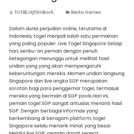
fOT8EJXjf0m8ov5
Berita Games
Dalam dunia perjudian online, terutama di
Indonesia, togel menjadi salah satu permainan
yang paling populer. Live Togel Singapore Setiap
hari, seribu-an pemain dengan penuh
ketegangan menunggu untuk melihat hasil
undian yang yang akan mempengaruhi
keberuntungan mereka. Momen undian langsung
Singapore dan live angka SGP merupakan
sorotan bagi para penggemar togel, termasuk
mereka yang bermain di SGP pools.Hari ini,
pemain togel SGP sangat antusias menanti hasil
SGP. Dengan berbagai informasi yang
berkembang di beragam platform, togel
Singapore selalu menarik minat yang besar.
Melalui live SGP, pemain dapat segera