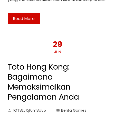
Read More
29
JUN
Toto Hong Kong:
Bagaimana
Memaksimalkan
Pengalaman Anda
fOT8EJXjf0m8ov5
Berita Games