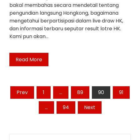
bakal membahas secara mendetail tentang
pengundian langsung Hongkong, bagaimana
mengetahui berpartisipasi dalam live draw HK,
dan informasi terbaru seputar result lotre HK.
Kami pun akan…
Read More
Posts
Prev
1
…
89
90
91
pagination
…
94
Next