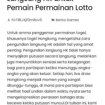
Pemain Permainan Lotto
fOT8EJXjf0m8ov5
Berita Games
Untuk amma penggemar permainan togel,
khususnya togel Hongkong, mengetahui cara
pengundian langsung HK adalah hal yang amat
penting. Pengundian langsung HK tidak hanya
menyajikan putusan secara langsung, melainkan
juga menyuntikkan sensasi serta ketegangan
bagi para partisipan ketika menunggu angka-
angka yang akan keluar. Setiap hari, live draw
Hongkong menjadi momen yang sangat
ditunggu-tunggu, di mana para partisipan bisa
melihat hasil undian dalam waktu nyata serta
mengekspresikan perasaan bahagia atau
kecewa ketika putusan muncul.Di tulisan ini, kami