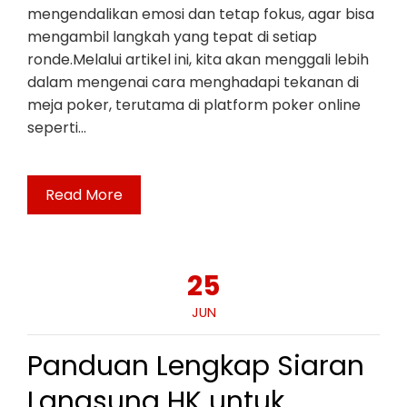
mengendalikan emosi dan tetap fokus, agar bisa
mengambil langkah yang tepat di setiap
ronde.Melalui artikel ini, kita akan menggali lebih
dalam mengenai cara menghadapi tekanan di
meja poker, terutama di platform poker online
seperti…
Read More
25
JUN
Panduan Lengkap Siaran
Langsung HK untuk