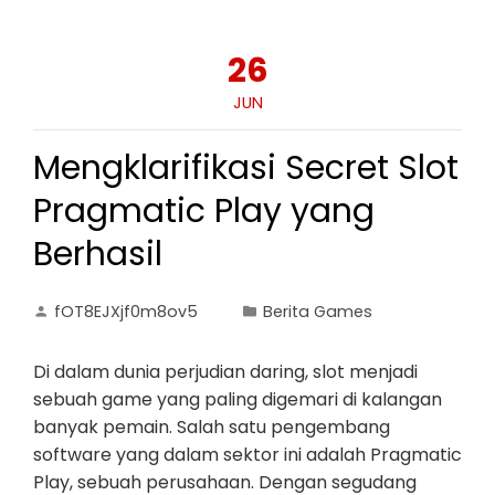
26
JUN
Mengklarifikasi Secret Slot
Pragmatic Play yang
Berhasil
fOT8EJXjf0m8ov5
Berita Games
Di dalam dunia perjudian daring, slot menjadi
sebuah game yang paling digemari di kalangan
banyak pemain. Salah satu pengembang
software yang dalam sektor ini adalah Pragmatic
Play, sebuah perusahaan. Dengan segudang