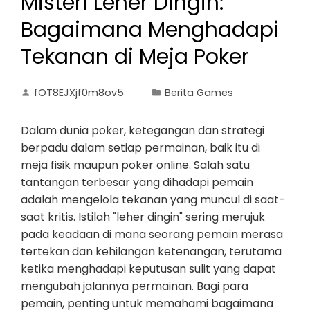
Misteri Leher Dingin:
Bagaimana Menghadapi
Tekanan di Meja Poker
fOT8EJXjf0m8ov5
Berita Games
Dalam dunia poker, ketegangan dan strategi
berpadu dalam setiap permainan, baik itu di
meja fisik maupun poker online. Salah satu
tantangan terbesar yang dihadapi pemain
adalah mengelola tekanan yang muncul di saat-
saat kritis. Istilah "leher dingin" sering merujuk
pada keadaan di mana seorang pemain merasa
tertekan dan kehilangan ketenangan, terutama
ketika menghadapi keputusan sulit yang dapat
mengubah jalannya permainan. Bagi para
pemain, penting untuk memahami bagaimana