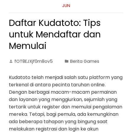
JUN
Daftar Kudatoto: Tips
untuk Mendaftar dan
Memulai
fOT8EJXjf0m8ov5
Berita Games
Kudatoto telah menjadi salah satu platform yang
terkenal di antara pecinta taruhan online.
Dengan berbagai macam-macam permainan
dan layanan yang menggiurkan, sejumlah yang
tertarik untuk register dan memulai pengalaman
mereka. Tetapi, bagi pemula, ada kemungkinan
ada beberapa tahapan yang bingung saat
melakukan registrasi dan login ke akun