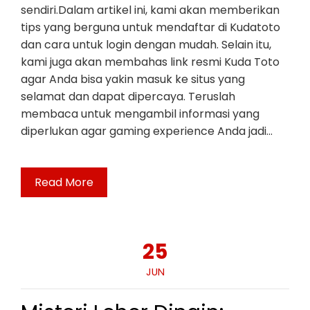
sendiri.Dalam artikel ini, kami akan memberikan
tips yang berguna untuk mendaftar di Kudatoto
dan cara untuk login dengan mudah. Selain itu,
kami juga akan membahas link resmi Kuda Toto
agar Anda bisa yakin masuk ke situs yang
selamat dan dapat dipercaya. Teruslah
membaca untuk mengambil informasi yang
diperlukan agar gaming experience Anda jadi…
Read More
25
JUN