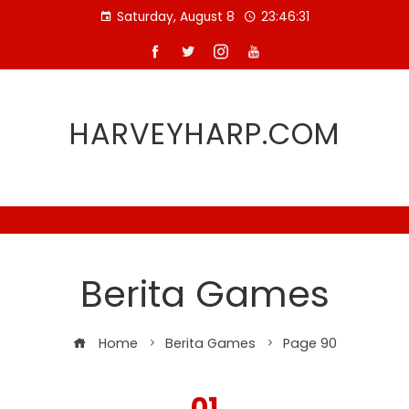
Skip
Saturday, August 8
23:46:32
to
content
HARVEYHARP.COM
Berita Games
Home
Berita Games
Page 90
01