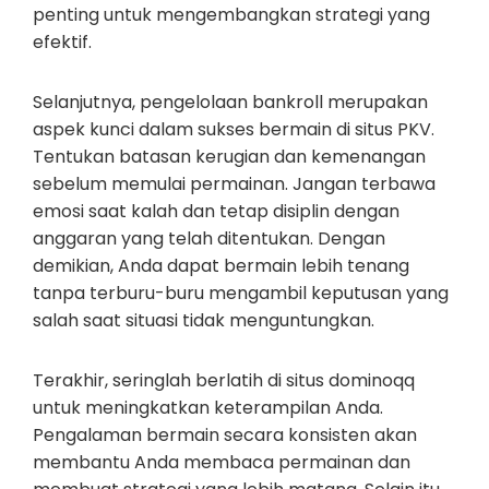
penting untuk mengembangkan strategi yang
efektif.
Selanjutnya, pengelolaan bankroll merupakan
aspek kunci dalam sukses bermain di situs PKV.
Tentukan batasan kerugian dan kemenangan
sebelum memulai permainan. Jangan terbawa
emosi saat kalah dan tetap disiplin dengan
anggaran yang telah ditentukan. Dengan
demikian, Anda dapat bermain lebih tenang
tanpa terburu-buru mengambil keputusan yang
salah saat situasi tidak menguntungkan.
Terakhir, seringlah berlatih di situs dominoqq
untuk meningkatkan keterampilan Anda.
Pengalaman bermain secara konsisten akan
membantu Anda membaca permainan dan