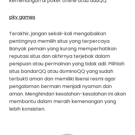
kemenangan di poker online atau aduQQ.
pkv games
Terakhir, jangan sekali-kali mengabaikan
pentingnya memilih situs yang terpercaya.
Banyak pemain yang kurang memperhatikan
reputasi situs dan akhirnya terjebak dalam
penipuan atau permainan yang tidak adil. Pilihlah
situs bandarQQ atau dominoQQ yang sudah
terbukti aman dan memiliki lisensi resmi agar
pengalaman bermain menjadi nyaman dan
aman. Menghindari kesalahan-kesalahan ini akan
membantu dalam meraih kemenangan yang
lebih konsisten.