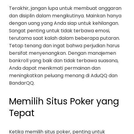
Terakhir, jangan lupa untuk membuat anggaran
dan disiplin dalam mengikutinya. Mainkan hanya
dengan uang yang Anda siap untuk kehilangan.
Sangat penting untuk tidak terbawa emosi,
terutama saat kalah dalam beberapa putaran.
Tetap tenang dan ingat bahwa perjudian harus
bersifat menyenangkan. Dengan manajemen
bankroll yang baik dan tidak terbawa suasana,
Anda dapat menikmati permainan dan
meningkatkan peluang menang di AduQQ dan
BandarQQ.
Memilih Situs Poker yang
Tepat
Ketika memilih situs poker, penting untuk