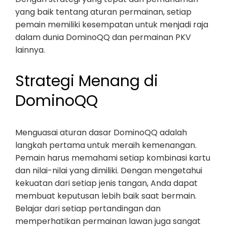
yang baik tentang aturan permainan, setiap
pemain memiliki kesempatan untuk menjadi raja
dalam dunia DominoQQ dan permainan PKV
lainnya.
Strategi Menang di
DominoQQ
Menguasai aturan dasar DominoQQ adalah
langkah pertama untuk meraih kemenangan.
Pemain harus memahami setiap kombinasi kartu
dan nilai-nilai yang dimiliki. Dengan mengetahui
kekuatan dari setiap jenis tangan, Anda dapat
membuat keputusan lebih baik saat bermain.
Belajar dari setiap pertandingan dan
memperhatikan permainan lawan juga sangat