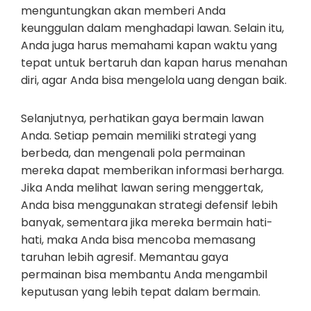
menguntungkan akan memberi Anda
keunggulan dalam menghadapi lawan. Selain itu,
Anda juga harus memahami kapan waktu yang
tepat untuk bertaruh dan kapan harus menahan
diri, agar Anda bisa mengelola uang dengan baik.
Selanjutnya, perhatikan gaya bermain lawan
Anda. Setiap pemain memiliki strategi yang
berbeda, dan mengenali pola permainan
mereka dapat memberikan informasi berharga.
Jika Anda melihat lawan sering menggertak,
Anda bisa menggunakan strategi defensif lebih
banyak, sementara jika mereka bermain hati-
hati, maka Anda bisa mencoba memasang
taruhan lebih agresif. Memantau gaya
permainan bisa membantu Anda mengambil
keputusan yang lebih tepat dalam bermain.