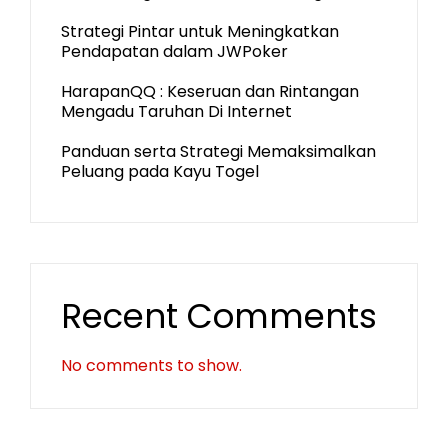
Strategi Pintar untuk Meningkatkan
Pendapatan dalam JWPoker
HarapanQQ : Keseruan dan Rintangan
Mengadu Taruhan Di Internet
Panduan serta Strategi Memaksimalkan
Peluang pada Kayu Togel
Recent Comments
No comments to show.