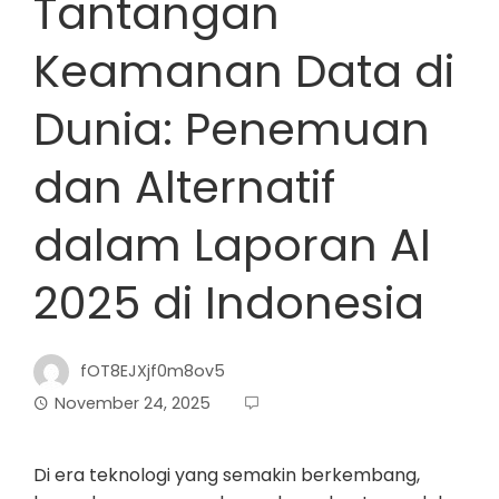
Tantangan
Keamanan Data di
Dunia: Penemuan
dan Alternatif
dalam Laporan AI
2025 di Indonesia
fOT8EJXjf0m8ov5
November 24, 2025
Di era teknologi yang semakin berkembang,