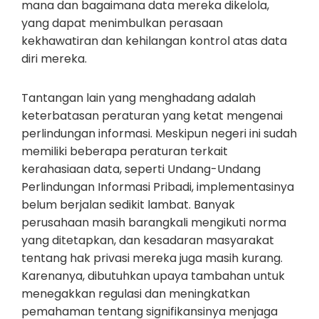
mana dan bagaimana data mereka dikelola,
yang dapat menimbulkan perasaan
kekhawatiran dan kehilangan kontrol atas data
diri mereka.
Tantangan lain yang menghadang adalah
keterbatasan peraturan yang ketat mengenai
perlindungan informasi. Meskipun negeri ini sudah
memiliki beberapa peraturan terkait
kerahasiaan data, seperti Undang-Undang
Perlindungan Informasi Pribadi, implementasinya
belum berjalan sedikit lambat. Banyak
perusahaan masih barangkali mengikuti norma
yang ditetapkan, dan kesadaran masyarakat
tentang hak privasi mereka juga masih kurang.
Karenanya, dibutuhkan upaya tambahan untuk
menegakkan regulasi dan meningkatkan
pemahaman tentang signifikansinya menjaga