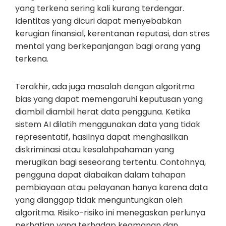
yang terkena sering kali kurang terdengar.
Identitas yang dicuri dapat menyebabkan
kerugian finansial, kerentanan reputasi, dan stres
mental yang berkepanjangan bagi orang yang
terkena.
Terakhir, ada juga masalah dengan algoritma
bias yang dapat memengaruhi keputusan yang
diambil diambil herat data pengguna. Ketika
sistem AI dilatih menggunakan data yang tidak
representatif, hasilnya dapat menghasilkan
diskriminasi atau kesalahpahaman yang
merugikan bagi seseorang tertentu. Contohnya,
pengguna dapat diabaikan dalam tahapan
pembiayaan atau pelayanan hanya karena data
yang dianggap tidak menguntungkan oleh
algoritma. Risiko-risiko ini menegaskan perlunya
perhatian yang terhadap keamanan dan