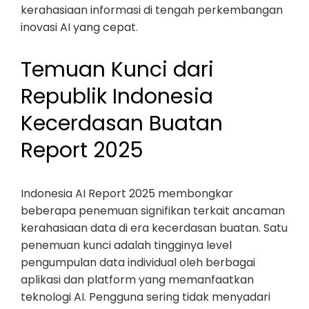
kerahasiaan informasi di tengah perkembangan
inovasi AI yang cepat.
Temuan Kunci dari
Republik Indonesia
Kecerdasan Buatan
Report 2025
Indonesia AI Report 2025 membongkar
beberapa penemuan signifikan terkait ancaman
kerahasiaan data di era kecerdasan buatan. Satu
penemuan kunci adalah tingginya level
pengumpulan data individual oleh berbagai
aplikasi dan platform yang memanfaatkan
teknologi AI. Pengguna sering tidak menyadari