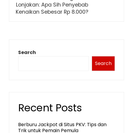
Lonjakan: Apa Sih Penyebab
Kenaikan Sebesar Rp 8.000?
Search
Search
Recent Posts
Berburu Jackpot di Situs PKV: Tips dan
Trik untuk Pemain Pemula