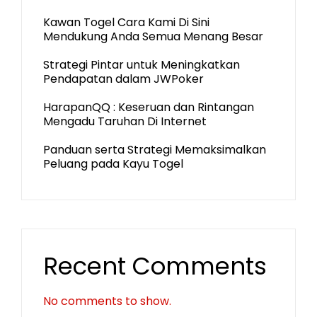
Kawan Togel Cara Kami Di Sini
Mendukung Anda Semua Menang Besar
Strategi Pintar untuk Meningkatkan
Pendapatan dalam JWPoker
HarapanQQ : Keseruan dan Rintangan
Mengadu Taruhan Di Internet
Panduan serta Strategi Memaksimalkan
Peluang pada Kayu Togel
Recent Comments
No comments to show.