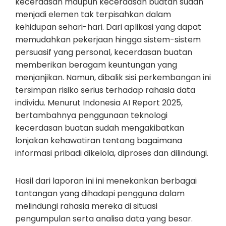
kecerdasan maupun kecerdasan buatan sudah
menjadi elemen tak terpisahkan dalam
kehidupan sehari-hari. Dari aplikasi yang dapat
memudahkan pekerjaan hingga sistem-sistem
persuasif yang personal, kecerdasan buatan
memberikan beragam keuntungan yang
menjanjikan. Namun, dibalik sisi perkembangan ini
tersimpan risiko serius terhadap rahasia data
individu. Menurut Indonesia AI Report 2025,
bertambahnya penggunaan teknologi
kecerdasan buatan sudah mengakibatkan
lonjakan kehawatiran tentang bagaimana
informasi pribadi dikelola, diproses dan dilindungi.
Hasil dari laporan ini ini menekankan berbagai
tantangan yang dihadapi pengguna dalam
melindungi rahasia mereka di situasi
pengumpulan serta analisa data yang besar.