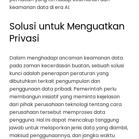
keamanan data di era AI.
Solusi untuk Menguatkan
Privasi
Dalam menghadapi ancaman keamanan data
pada zaman kecerdasan buatan, sebuah solusi
kunci adalah penerapan peraturan yang
dibutuhkan terkait pengumpulan dan
penggunaan data pribadi. Pemerintah perlu
membangun inisiatif yang meminta kejelasan
dari pihak perusahaan teknologi tentang cara
perusahaan tersebut memproses data
pengguna. Hal ini dapat mencakup tanggung
jawab untuk melaporkan jenis data yang diambil,
maksud penggunaannya, dan jangka waktu