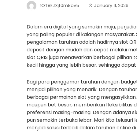
fOT8EJXjf0m8ov5
January 11, 2026
Dalam era digital yang semakin maju, perjudia
yang paling populer di kalangan masyarakat
pengalaman taruhan adalah hadirnya slot QR
deposit dengan mudah dan cepat melalui meto
slot QRIS juga menawarkan berbagai pilihan t
kecil hingga yang lebih besar, sehingga dap
Bagi para penggemar taruhan dengan budget t
menjadi pilihan yang menarik. Dengan taruha
berbagai permainan slot yang mengasyikkan. 
maupun bet besar, memberikan fleksibilitas d
preferensi masing-masing. Dengan adanya sl
pun semakin terbuka lebar. Mari kita telusur
menjadi solusi terbaik dalam taruhan online di er