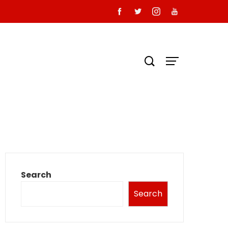
Search
Search