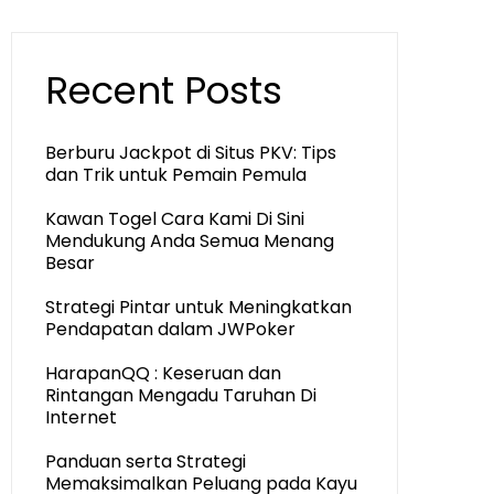
Recent Posts
Berburu Jackpot di Situs PKV: Tips
dan Trik untuk Pemain Pemula
Kawan Togel Cara Kami Di Sini
Mendukung Anda Semua Menang
Besar
Strategi Pintar untuk Meningkatkan
Pendapatan dalam JWPoker
HarapanQQ : Keseruan dan
Rintangan Mengadu Taruhan Di
Internet
Panduan serta Strategi
Memaksimalkan Peluang pada Kayu