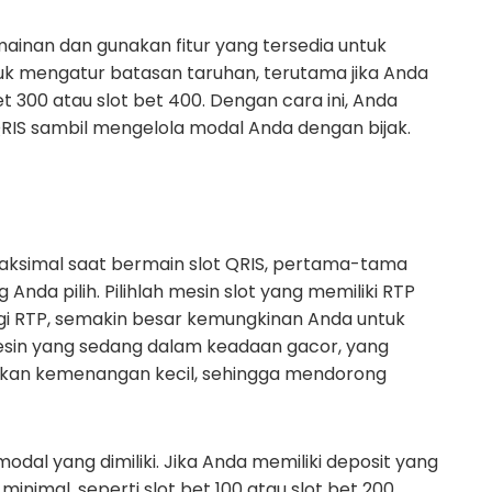
inan dan gunakan fitur yang tersedia untuk
k mengatur batasan taruhan, terutama jika Anda
t 300 atau slot bet 400. Dengan cara ini, Anda
IS sambil mengelola modal Anda dengan bijak.
ksimal saat bermain slot QRIS, pertama-tama
Anda pilih. Pilihlah mesin slot yang memiliki RTP
nggi RTP, semakin besar kemungkinan Anda untuk
esin yang sedang dalam keadaan gacor, yang
ikan kemenangan kecil, sehingga mendorong
dal yang dimiliki. Jika Anda memiliki deposit yang
inimal, seperti slot bet 100 atau slot bet 200.