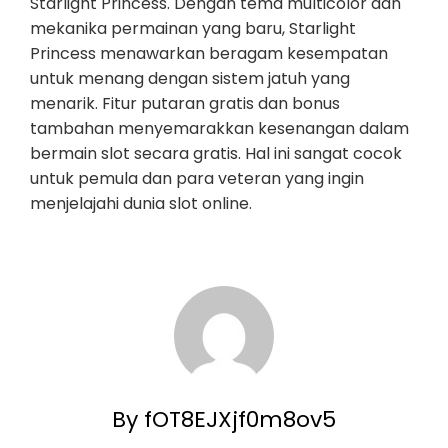
Starlight Princess. Dengan tema multicolor dan
mekanika permainan yang baru, Starlight
Princess menawarkan beragam kesempatan
untuk menang dengan sistem jatuh yang
menarik. Fitur putaran gratis dan bonus
tambahan menyemarakkan kesenangan dalam
bermain slot secara gratis. Hal ini sangat cocok
untuk pemula dan para veteran yang ingin
menjelajahi dunia slot online.
By fOT8EJXjf0m8ov5