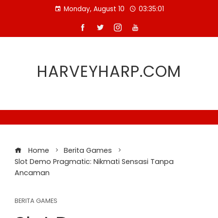
Skip
Monday, August 10
03:35:02
to
content
HARVEYHARP.COM
Home
Berita Games
Slot Demo Pragmatic: Nikmati Sensasi Tanpa
Ancaman
BERITA GAMES