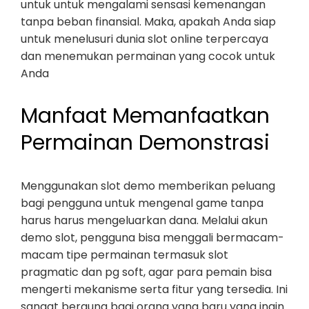
untuk untuk mengalami sensasi kemenangan
tanpa beban finansial. Maka, apakah Anda siap
untuk menelusuri dunia slot online terpercaya
dan menemukan permainan yang cocok untuk
Anda
Manfaat Memanfaatkan
Permainan Demonstrasi
Menggunakan slot demo memberikan peluang
bagi pengguna untuk mengenal game tanpa
harus harus mengeluarkan dana. Melalui akun
demo slot, pengguna bisa menggali bermacam-
macam tipe permainan termasuk slot
pragmatic dan pg soft, agar para pemain bisa
mengerti mekanisme serta fitur yang tersedia. Ini
sangat berguna bagi orang yang baru yang ingin