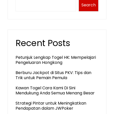
Search
Recent Posts
Petunjuk Lengkap Togel HK: Mempelajari
Pengeluaran Hongkong
Berburu Jackpot di Situs PKV: Tips dan
Trik untuk Pemain Pemula
Kawan Togel Cara Kami Di Sini
Mendukung Anda Semua Menang Besar
Strategi Pintar untuk Meningkatkan
Pendapatan dalam JWPoker