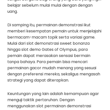
belajar sebelum mulai mulai dengan dengan
uang.
Di samping itu, permainan demonstrasi ikut
memberi kesempatan pemain untuk menjelajahi
bermacam-macam topik serta variasi game.
Mulai dari slot demonstrasi sweet bonanza
hingga slot demo Gates of Olympus, para
pemain dapat merasakan sensasi bermain
tanpa bahaya. Para pemain bisa mencari
permainan gacor mudah menang yang sesuai
dengan preferensi mereka, sekaligus mengasah
strategi yang dapat diterapkan.
Keuntungan yang lain adalah kemampuan agar
menguji taktik pertaruhan. Dengan
menggunakan slot permainan demonstrasi