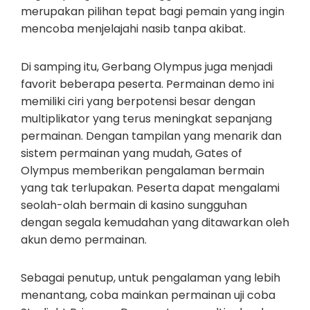
merupakan pilihan tepat bagi pemain yang ingin
mencoba menjelajahi nasib tanpa akibat.
Di samping itu, Gerbang Olympus juga menjadi
favorit beberapa peserta. Permainan demo ini
memiliki ciri yang berpotensi besar dengan
multiplikator yang terus meningkat sepanjang
permainan. Dengan tampilan yang menarik dan
sistem permainan yang mudah, Gates of
Olympus memberikan pengalaman bermain
yang tak terlupakan. Peserta dapat mengalami
seolah-olah bermain di kasino sungguhan
dengan segala kemudahan yang ditawarkan oleh
akun demo permainan.
Sebagai penutup, untuk pengalaman yang lebih
menantang, coba mainkan permainan uji coba