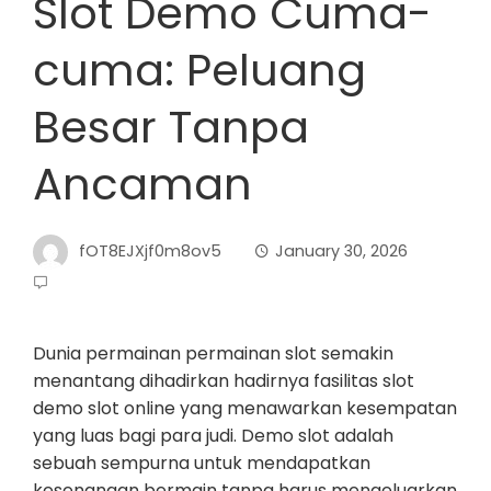
Slot Demo Cuma-
cuma: Peluang
Besar Tanpa
Ancaman
fOT8EJXjf0m8ov5
January 30, 2026
Dunia permainan permainan slot semakin
menantang dihadirkan hadirnya fasilitas slot
demo slot online yang menawarkan kesempatan
yang luas bagi para judi. Demo slot adalah
sebuah sempurna untuk mendapatkan
kesenangan bermain tanpa harus mengeluarkan