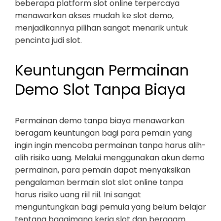
beberapa platform slot online terpercaya
menawarkan akses mudah ke slot demo,
menjadikannya pilihan sangat menarik untuk
pencinta judi slot.
Keuntungan Permainan
Demo Slot Tanpa Biaya
Permainan demo tanpa biaya menawarkan
beragam keuntungan bagi para pemain yang
ingin ingin mencoba permainan tanpa harus alih-
alih risiko uang. Melalui menggunakan akun demo
permainan, para pemain dapat menyaksikan
pengalaman bermain slot slot online tanpa
harus risiko uang riil riil. Ini sangat
menguntungkan bagi pemula yang belum belajar
tentang bagaimana kerja slot dan beragam