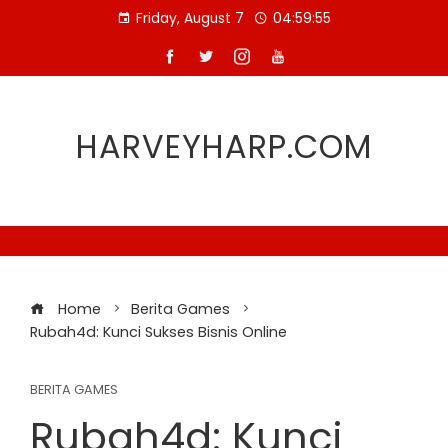
Skip
Friday, August 7
04:59:55
to
content
HARVEYHARP.COM
Home
Berita Games
Rubah4d: Kunci Sukses Bisnis Online
BERITA GAMES
Rubah4d: Kunci