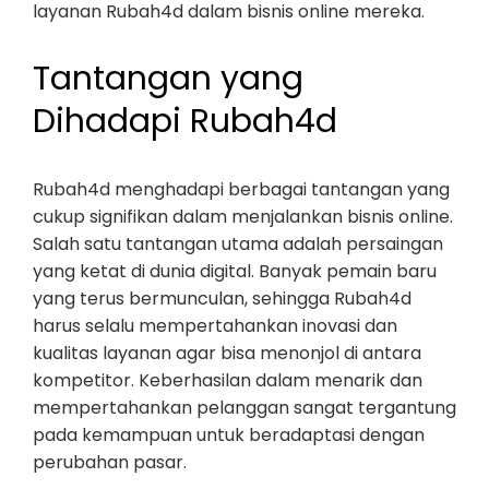
layanan Rubah4d dalam bisnis online mereka.
Tantangan yang
Dihadapi Rubah4d
Rubah4d menghadapi berbagai tantangan yang
cukup signifikan dalam menjalankan bisnis online.
Salah satu tantangan utama adalah persaingan
yang ketat di dunia digital. Banyak pemain baru
yang terus bermunculan, sehingga Rubah4d
harus selalu mempertahankan inovasi dan
kualitas layanan agar bisa menonjol di antara
kompetitor. Keberhasilan dalam menarik dan
mempertahankan pelanggan sangat tergantung
pada kemampuan untuk beradaptasi dengan
perubahan pasar.