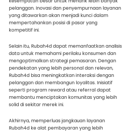
kesempatan besar untuk menarik lebih banyak
pelanggan. Inovasi dan penyempurnaan layanan
yang ditawarkan akan menjadi kunci dalam
mempertahankan posisi di pasar yang
kompetitif ini.
Selain itu, Rubah4d dapat memanfaatkan analisis
data untuk memahami perilaku konsumen dan
mengoptimalkan strategi pemasaran. Dengan
pendekatan yang lebih personal dan relevan,
Rubah4d bisa meningkatkan interaksi dengan
pelanggan dan membangun loyalitas. Inisiatif
seperti program reward atau referral dapat
membantu menciptakan komunitas yang lebih
solid di sekitar merek ini.
Akhirnya, memperluas jangkauan layanan
Rubah4d ke alat pembayaran yang lebih