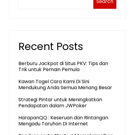
Search
Recent Posts
Berburu Jackpot di Situs PKV: Tips dan
Trik untuk Pemain Pemula
Kawan Togel Cara Kami Di Sini
Mendukung Anda Semua Menang Besar
Strategi Pintar untuk Meningkatkan
Pendapatan dalam JWPoker
HarapanQQ : Keseruan dan Rintangan
Mengadu Taruhan Di Internet