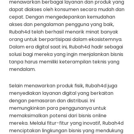
menawarkan berbagai layanan dan produk yang
dapat diakses oleh konsumen secara mudah dan
cepat. Dengan mengedepankan kemudahan
akses dan pengalaman pengguna yang baik,
Rubah4d telah berhasil menarik minat banyak
orang untuk berpartisipasi dalam ekosistemnya.
Dalam era digital saat ini, Rubah4d hadir sebagai
solusi bagi mereka yang ingin menjalankan bisnis
tanpa harus memiliki keterampilan teknis yang
mendalam.
Selain menawarkan produk fisik, Rubah4d juga
menyediakan layanan digital yang berkaitan
dengan pemasaran dan distribusi. Ini
memungkinkan para penggunanya untuk
memaksimalkan potensi dari bisnis online
mereka. Melalui fitur-fitur yang inovatif, Rubah4d
menciptakan lingkungan bisnis yang mendukung