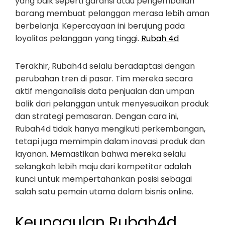
yang baik seperti garansi atau pengembalian
barang membuat pelanggan merasa lebih aman
berbelanja. Kepercayaan ini berujung pada
loyalitas pelanggan yang tinggi.
Rubah 4d
Terakhir, Rubah4d selalu beradaptasi dengan
perubahan tren di pasar. Tim mereka secara
aktif menganalisis data penjualan dan umpan
balik dari pelanggan untuk menyesuaikan produk
dan strategi pemasaran. Dengan cara ini,
Rubah4d tidak hanya mengikuti perkembangan,
tetapi juga memimpin dalam inovasi produk dan
layanan. Memastikan bahwa mereka selalu
selangkah lebih maju dari kompetitor adalah
kunci untuk mempertahankan posisi sebagai
salah satu pemain utama dalam bisnis online.
Keunggulan Rubah4d