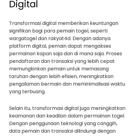
Digital
Transformasi digital memberikan keuntungan
signifikan bagi para pemain togel, seperti
wargatogel dan rakyat4d. Dengan adanya
platform digital, pemain dapat mengakses
permainan kapan saja dan di mana saja. Proses
pendaftaran dan transaksi yang lebih cepat
memungkinkan pemain untuk memasang
taruhan dengan lebih efisien, meningkatkan
pengalaman bermain dan meminimalisasi waktu
yang terbuang.
Selain itu, transformasi digital juga meningkatkan
keamanan dan keadilan dalam permainan togel.
Dengan penggunaan teknologi yang canggih,
data pemain dan transaksi dilindungi dengan