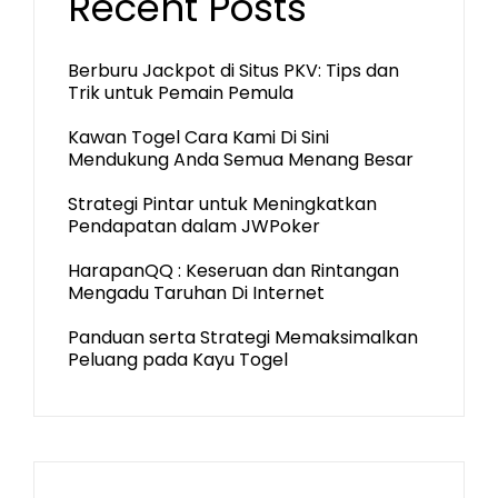
Recent Posts
Berburu Jackpot di Situs PKV: Tips dan
Trik untuk Pemain Pemula
Kawan Togel Cara Kami Di Sini
Mendukung Anda Semua Menang Besar
Strategi Pintar untuk Meningkatkan
Pendapatan dalam JWPoker
HarapanQQ : Keseruan dan Rintangan
Mengadu Taruhan Di Internet
Panduan serta Strategi Memaksimalkan
Peluang pada Kayu Togel