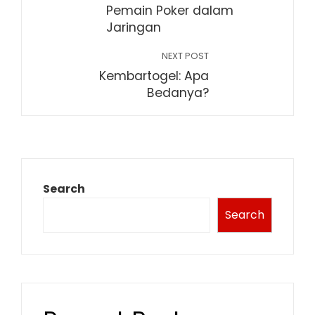
Pemain Poker dalam
Jaringan
NEXT POST
Kembartogel: Apa
Bedanya?
Search
Search