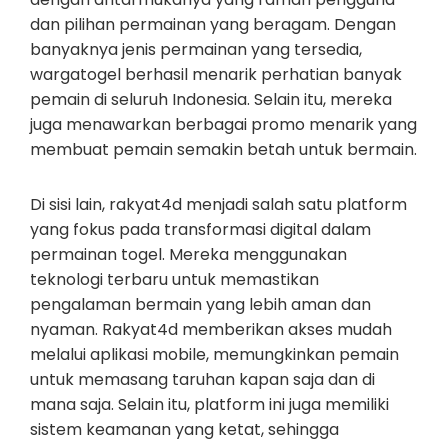
dan pilihan permainan yang beragam. Dengan
banyaknya jenis permainan yang tersedia,
wargatogel berhasil menarik perhatian banyak
pemain di seluruh Indonesia. Selain itu, mereka
juga menawarkan berbagai promo menarik yang
membuat pemain semakin betah untuk bermain.
Di sisi lain, rakyat4d menjadi salah satu platform
yang fokus pada transformasi digital dalam
permainan togel. Mereka menggunakan
teknologi terbaru untuk memastikan
pengalaman bermain yang lebih aman dan
nyaman. Rakyat4d memberikan akses mudah
melalui aplikasi mobile, memungkinkan pemain
untuk memasang taruhan kapan saja dan di
mana saja. Selain itu, platform ini juga memiliki
sistem keamanan yang ketat, sehingga