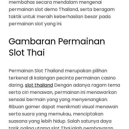
membahas secara mendalam mengenai
permainan slot demo Thailand, serta beragam
taktik untuk meraih keberhasilan besar pada
permainan slot yang ini.
Gambaran Permainan
Slot Thai
Permainan Slot Thailand merupakan pilihan
terkenal di kalangan pecinta permainan casino
daring.
slot thailand
Dengan adanya ragam tema
serta ciri menawan, permainan ini menawarkan
sensasi bermain yang yang menyenangkan.
Ribuan gamer dapat menikmati visual menawan
serta suara yang memukau, menciptakan
suasana yang lebih hidup. Salah satunya daya
tarik paling utama slot Thai ialah pembayaran