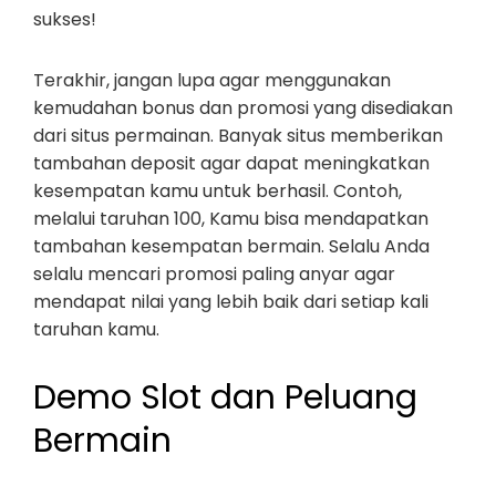
sukses!
Terakhir, jangan lupa agar menggunakan
kemudahan bonus dan promosi yang disediakan
dari situs permainan. Banyak situs memberikan
tambahan deposit agar dapat meningkatkan
kesempatan kamu untuk berhasil. Contoh,
melalui taruhan 100, Kamu bisa mendapatkan
tambahan kesempatan bermain. Selalu Anda
selalu mencari promosi paling anyar agar
mendapat nilai yang lebih baik dari setiap kali
taruhan kamu.
Demo Slot dan Peluang
Bermain