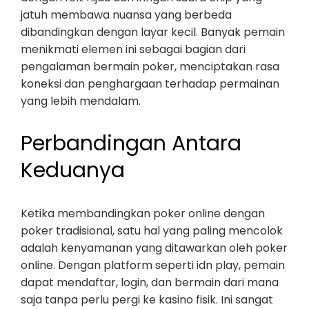
jatuh membawa nuansa yang berbeda
dibandingkan dengan layar kecil. Banyak pemain
menikmati elemen ini sebagai bagian dari
pengalaman bermain poker, menciptakan rasa
koneksi dan penghargaan terhadap permainan
yang lebih mendalam.
Perbandingan Antara
Keduanya
Ketika membandingkan poker online dengan
poker tradisional, satu hal yang paling mencolok
adalah kenyamanan yang ditawarkan oleh poker
online. Dengan platform seperti idn play, pemain
dapat mendaftar, login, dan bermain dari mana
saja tanpa perlu pergi ke kasino fisik. Ini sangat