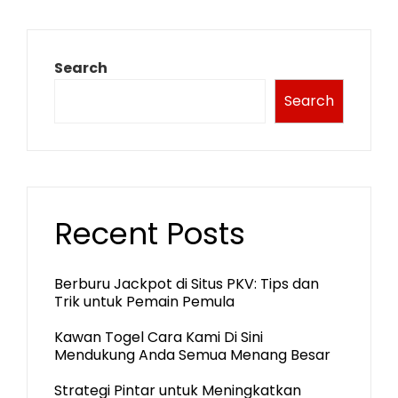
Search
Search
Recent Posts
Berburu Jackpot di Situs PKV: Tips dan
Trik untuk Pemain Pemula
Kawan Togel Cara Kami Di Sini
Mendukung Anda Semua Menang Besar
Strategi Pintar untuk Meningkatkan