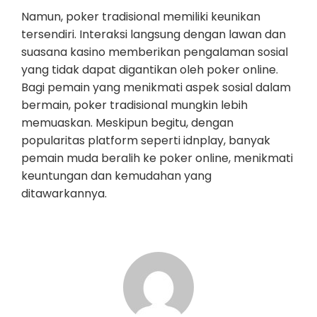
Namun, poker tradisional memiliki keunikan
tersendiri. Interaksi langsung dengan lawan dan
suasana kasino memberikan pengalaman sosial
yang tidak dapat digantikan oleh poker online.
Bagi pemain yang menikmati aspek sosial dalam
bermain, poker tradisional mungkin lebih
memuaskan. Meskipun begitu, dengan
popularitas platform seperti idnplay, banyak
pemain muda beralih ke poker online, menikmati
keuntungan dan kemudahan yang
ditawarkannya.