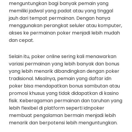
menguntungkan bagi banyak pemain yang
memiliki jadwal yang padat atau yang tinggal
jauh dari tempat permainan. Dengan hanya
menggunakan perangkat seluler atau komputer,
akses ke permainan poker menjadi lebih mudah
dan cepat.
Selain itu, poker online sering kali menawarkan
variasi permainan yang lebih banyak dan bonus
yang lebih menarik dibandingkan dengan poker
tradisional. Misalnya, pemain yang daftar idn
poker bisa mendapatkan bonus sambutan atau
promosi khusus yang tidak didapatkan di kasino
fisik. Keberagaman permainan dan taruhan yang
lebih flexibel di platform seperti idnpoker
membuat pengalaman bermain menjadi lebih
menarik dan berpotensi lebih menguntungkan.