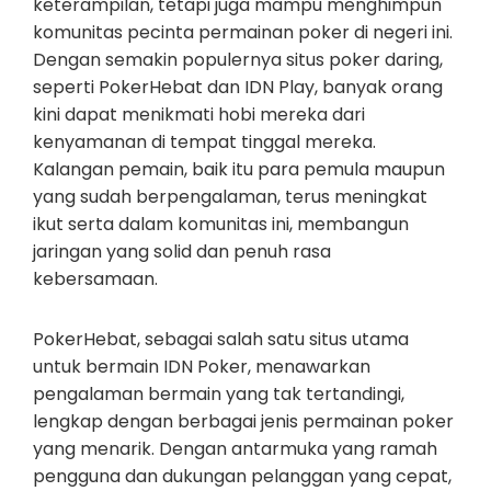
keterampilan, tetapi juga mampu menghimpun
komunitas pecinta permainan poker di negeri ini.
Dengan semakin populernya situs poker daring,
seperti PokerHebat dan IDN Play, banyak orang
kini dapat menikmati hobi mereka dari
kenyamanan di tempat tinggal mereka.
Kalangan pemain, baik itu para pemula maupun
yang sudah berpengalaman, terus meningkat
ikut serta dalam komunitas ini, membangun
jaringan yang solid dan penuh rasa
kebersamaan.
PokerHebat, sebagai salah satu situs utama
untuk bermain IDN Poker, menawarkan
pengalaman bermain yang tak tertandingi,
lengkap dengan berbagai jenis permainan poker
yang menarik. Dengan antarmuka yang ramah
pengguna dan dukungan pelanggan yang cepat,