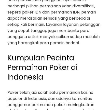
berbagai pilihan permainan yang diversifikasi,
seperti poker IDN dan permainan IDN, pemain
dapat merasakan sensasi yang berbeda di
setiap kali bermain. Layanan layanan pelanggan
yang cepat tanggap juga membantu para
pengguna untuk menyelesaikan setiap masalah
yang barangkali para pemain hadapi.
Kumpulan Pecinta
Permainan Poker di
Indonesia
Poker telah jadi salah satu permainan kasino
populer di Indonesia, dan adanya komunitas
penggemar permainan poker meningkatkan