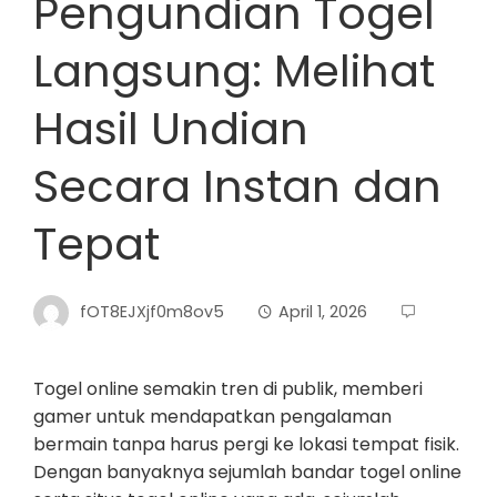
Pengundian Togel
Langsung: Melihat
Hasil Undian
Secara Instan dan
Tepat
fOT8EJXjf0m8ov5
April 1, 2026
Togel online semakin tren di publik, memberi
gamer untuk mendapatkan pengalaman
bermain tanpa harus pergi ke lokasi tempat fisik.
Dengan banyaknya sejumlah bandar togel online