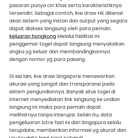
pasaran punya ciri khas serta karakteristiknya
tersendiri. Sebagai contoh, live draw HK dikenal
akan sistem yang instan dan output yang segara
dapat diakses langsung oleh para pemain.
keluaran hongkong
Melalui fasilitas ini
penggemar togel dapat langsung menyaksikan
angka yg keluar dan membandingkannya
dengan nomor yg para pasang.
Di sisi lain, live draw Singapore menawarkan
akurasi yang sangat dan transparansi pada
sistem pengundiannya. Banyak situs togel di
internet menyediakan link langsung ke undian
langsung ini maka para pemain dapat
melihatnya tanpa interupsi. Selain itu, data
pengeluaran lotre hari ini dari Singapura selalu
terupdate, memberikan informasi yg akurat dan
up-to-date bagi para petaruh.