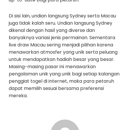
Di sisi lain, undian langsung Sydney serta Macau
juga tidak kalah seru. Undian langsung Sydney
dikenal dengan hasil yang diverse dan
banyaknya variasi jenis permainan. Sementara
live draw Macau sering menjadi pilihan karena
menawarkan atmosfer yang unik serta peluang
untuk mendapatkan hadiah besar yang besar.
Masing-masing pasar ini menawarkan
pengalaman unik yang unik bagi setiap kalangan
penggiat togel di internet, maka para petaruh
dapat memilih sesuai bersama preferensi
mereka.