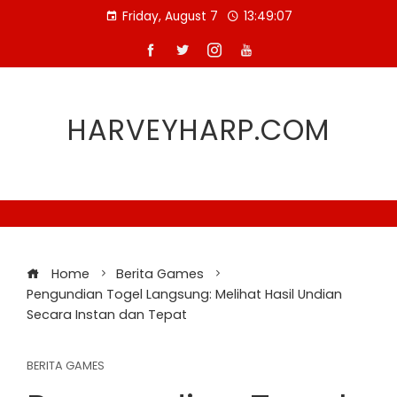
Skip
Friday, August 7
13:49:07
to
content
HARVEYHARP.COM
Home
Berita Games
Pengundian Togel Langsung: Melihat Hasil Undian
Secara Instan dan Tepat
BERITA GAMES