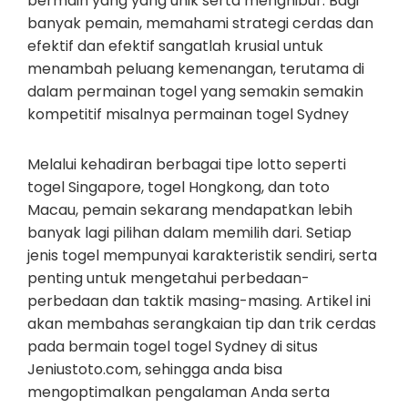
bermain yang yang unik serta menghibur. Bagi
banyak pemain, memahami strategi cerdas dan
efektif dan efektif sangatlah krusial untuk
menambah peluang kemenangan, terutama di
dalam permainan togel yang semakin semakin
kompetitif misalnya permainan togel Sydney
Melalui kehadiran berbagai tipe lotto seperti
togel Singapore, togel Hongkong, dan toto
Macau, pemain sekarang mendapatkan lebih
banyak lagi pilihan dalam memilih dari. Setiap
jenis togel mempunyai karakteristik sendiri, serta
penting untuk mengetahui perbedaan-
perbedaan dan taktik masing-masing. Artikel ini
akan membahas serangkaian tip dan trik cerdas
pada bermain togel togel Sydney di situs
Jeniustoto.com, sehingga anda bisa
mengoptimalkan pengalaman Anda serta