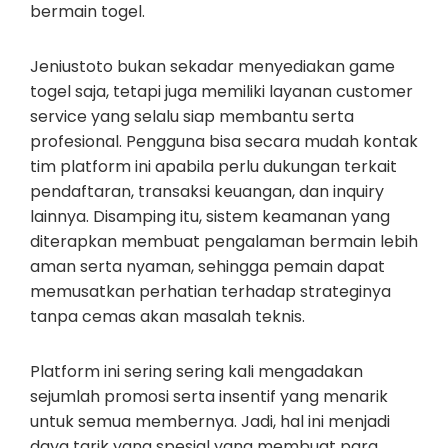
bermain togel.
Jeniustoto bukan sekadar menyediakan game
togel saja, tetapi juga memiliki layanan customer
service yang selalu siap membantu serta
profesional. Pengguna bisa secara mudah kontak
tim platform ini apabila perlu dukungan terkait
pendaftaran, transaksi keuangan, dan inquiry
lainnya. Disamping itu, sistem keamanan yang
diterapkan membuat pengalaman bermain lebih
aman serta nyaman, sehingga pemain dapat
memusatkan perhatian terhadap strateginya
tanpa cemas akan masalah teknis.
Platform ini sering sering kali mengadakan
sejumlah promosi serta insentif yang menarik
untuk semua membernya. Jadi, hal ini menjadi
daya tarik yang spesial yang membuat para