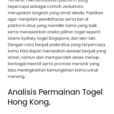
Terakhir, memanfaatkan platform yang
tepercaya sebagai contoh Jeniustoto
merupakan langkah yang amat idealis. Pastikan
agar menjalani pendaftaran serta bet di
platform situs yang memiliki nama yang baik
serta menawarkan aneka pilihan togel seperti
lotere Sydney, togel Singapore, dan lain-lain.
Dengan cara berjudi pada situs yang terpercaya,
kamu bisa dapat merasakan sensasi berjudi yang
aman, namun dan memperoleh akses menuju
berbagai insentif serta promosi menarik yang
bisa meningkatkan kemungkinan kamu untuk
menang.
Analisis Permainan Togel
Hong Kong,