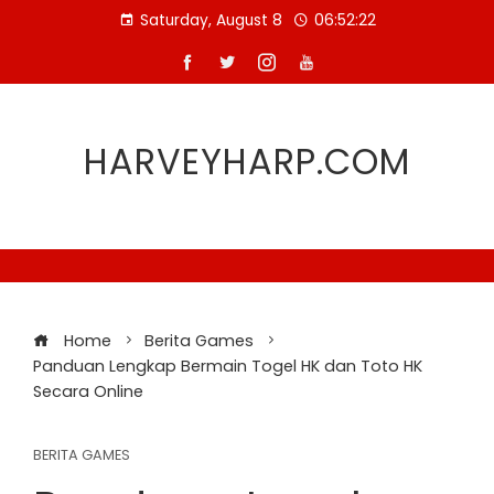
Skip
Saturday, August 8
06:52:23
to
content
HARVEYHARP.COM
Home
Berita Games
Panduan Lengkap Bermain Togel HK dan Toto HK
Secara Online
BERITA GAMES