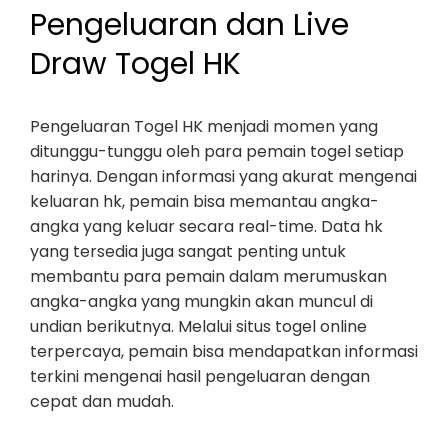
Pengeluaran dan Live
Draw Togel HK
Pengeluaran Togel HK menjadi momen yang
ditunggu-tunggu oleh para pemain togel setiap
harinya. Dengan informasi yang akurat mengenai
keluaran hk, pemain bisa memantau angka-
angka yang keluar secara real-time. Data hk
yang tersedia juga sangat penting untuk
membantu para pemain dalam merumuskan
angka-angka yang mungkin akan muncul di
undian berikutnya. Melalui situs togel online
terpercaya, pemain bisa mendapatkan informasi
terkini mengenai hasil pengeluaran dengan
cepat dan mudah.