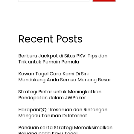
Recent Posts
Berburu Jackpot di Situs PKV: Tips dan
Trik untuk Pemain Pemula
Kawan Togel Cara Kami Di Sini
Mendukung Anda Semua Menang Besar
Strategi Pintar untuk Meningkatkan
Pendapatan dalam JWPoker
HarapanQQ : Keseruan dan Rintangan
Mengadu Taruhan Di Internet
Panduan serta Strategi Memaksimalkan
Peluang pada Kayu Togel