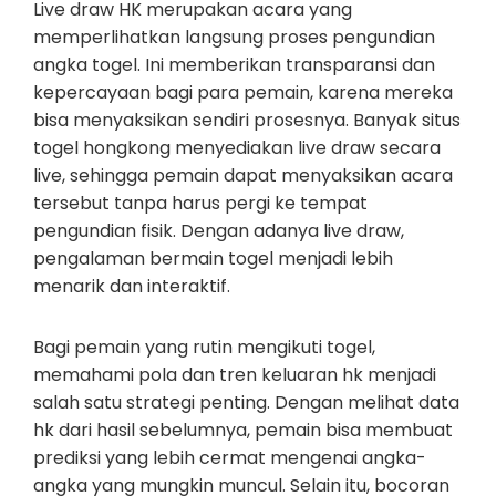
Live draw HK merupakan acara yang
memperlihatkan langsung proses pengundian
angka togel. Ini memberikan transparansi dan
kepercayaan bagi para pemain, karena mereka
bisa menyaksikan sendiri prosesnya. Banyak situs
togel hongkong menyediakan live draw secara
live, sehingga pemain dapat menyaksikan acara
tersebut tanpa harus pergi ke tempat
pengundian fisik. Dengan adanya live draw,
pengalaman bermain togel menjadi lebih
menarik dan interaktif.
Bagi pemain yang rutin mengikuti togel,
memahami pola dan tren keluaran hk menjadi
salah satu strategi penting. Dengan melihat data
hk dari hasil sebelumnya, pemain bisa membuat
prediksi yang lebih cermat mengenai angka-
angka yang mungkin muncul. Selain itu, bocoran