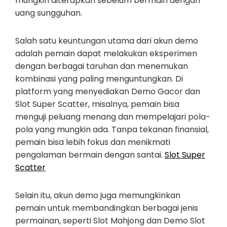
mungkin diterapkan sebelum bermain dengan
uang sungguhan.
Salah satu keuntungan utama dari akun demo
adalah pemain dapat melakukan eksperimen
dengan berbagai taruhan dan menemukan
kombinasi yang paling menguntungkan. Di
platform yang menyediakan Demo Gacor dan
Slot Super Scatter, misalnya, pemain bisa
menguji peluang menang dan mempelajari pola-
pola yang mungkin ada. Tanpa tekanan finansial,
pemain bisa lebih fokus dan menikmati
pengalaman bermain dengan santai.
Slot Super
Scatter
Selain itu, akun demo juga memungkinkan
pemain untuk membandingkan berbagai jenis
permainan, seperti Slot Mahjong dan Demo Slot