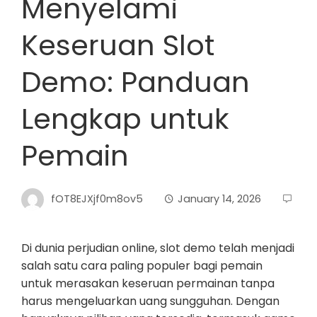
Menyelami
Keseruan Slot
Demo: Panduan
Lengkap untuk
Pemain
fOT8EJXjf0m8ov5
January 14, 2026
Di dunia perjudian online, slot demo telah menjadi
salah satu cara paling populer bagi pemain
untuk merasakan keseruan permainan tanpa
harus mengeluarkan uang sungguhan. Dengan