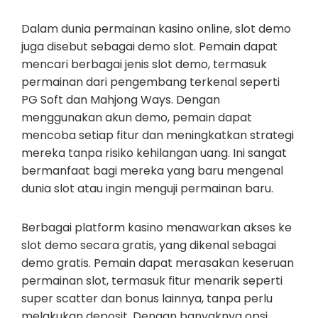
Dalam dunia permainan kasino online, slot demo
juga disebut sebagai demo slot. Pemain dapat
mencari berbagai jenis slot demo, termasuk
permainan dari pengembang terkenal seperti
PG Soft dan Mahjong Ways. Dengan
menggunakan akun demo, pemain dapat
mencoba setiap fitur dan meningkatkan strategi
mereka tanpa risiko kehilangan uang. Ini sangat
bermanfaat bagi mereka yang baru mengenal
dunia slot atau ingin menguji permainan baru.
Berbagai platform kasino menawarkan akses ke
slot demo secara gratis, yang dikenal sebagai
demo gratis. Pemain dapat merasakan keseruan
permainan slot, termasuk fitur menarik seperti
super scatter dan bonus lainnya, tanpa perlu
melakukan deposit. Dengan banyaknya opsi