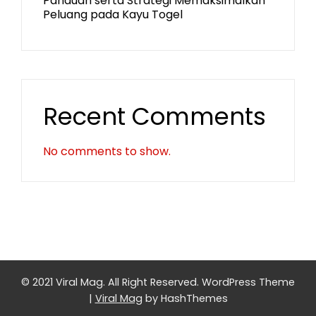
Panduan serta Strategi Memaksimalkan
Peluang pada Kayu Togel
Recent Comments
No comments to show.
© 2021 Viral Mag. All Right Reserved.
WordPress Theme
|
Viral Mag
by HashThemes