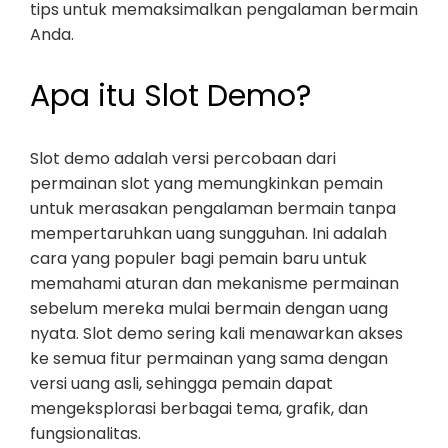
tips untuk memaksimalkan pengalaman bermain
Anda.
Apa itu Slot Demo?
Slot demo adalah versi percobaan dari
permainan slot yang memungkinkan pemain
untuk merasakan pengalaman bermain tanpa
mempertaruhkan uang sungguhan. Ini adalah
cara yang populer bagi pemain baru untuk
memahami aturan dan mekanisme permainan
sebelum mereka mulai bermain dengan uang
nyata. Slot demo sering kali menawarkan akses
ke semua fitur permainan yang sama dengan
versi uang asli, sehingga pemain dapat
mengeksplorasi berbagai tema, grafik, dan
fungsionalitas.