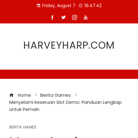
Skip
Friday, August 7
19:47:43
to
content
HARVEYHARP.COM
Home
Berita Games
Menyelami Keseruan Slot Demo: Panduan Lengkap
untuk Pemain
BERITA GAMES