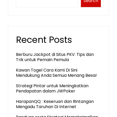
Search
Recent Posts
Berburu Jackpot di Situs PKV: Tips dan
Trik untuk Pemain Pemula
Kawan Togel Cara Kami Di Sini
Mendukung Anda Semua Menang Besar
Strategi Pintar untuk Meningkatkan
Pendapatan dalam JWPoker
HarapanQQ : Keseruan dan Rintangan
Mengadu Taruhan Di Internet