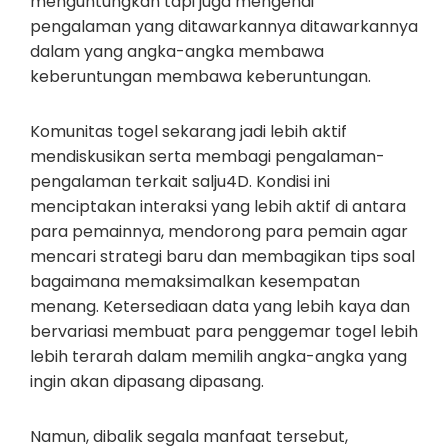
menguntungkan tapi juga mengenai
pengalaman yang ditawarkannya ditawarkannya
dalam yang angka-angka membawa
keberuntungan membawa keberuntungan.
Komunitas togel sekarang jadi lebih aktif
mendiskusikan serta membagi pengalaman-
pengalaman terkait salju4D. Kondisi ini
menciptakan interaksi yang lebih aktif di antara
para pemainnya, mendorong para pemain agar
mencari strategi baru dan membagikan tips soal
bagaimana memaksimalkan kesempatan
menang. Ketersediaan data yang lebih kaya dan
bervariasi membuat para penggemar togel lebih
lebih terarah dalam memilih angka-angka yang
ingin akan dipasang dipasang.
Namun, dibalik segala manfaat tersebut,