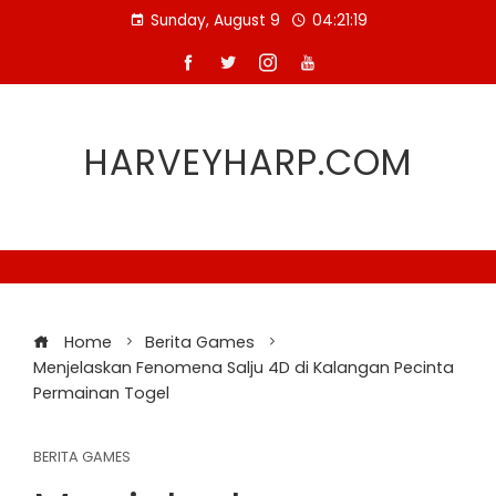
Skip
Sunday, August 9
04:21:19
to
content
HARVEYHARP.COM
Home
Berita Games
Menjelaskan Fenomena Salju 4D di Kalangan Pecinta
Permainan Togel
BERITA GAMES