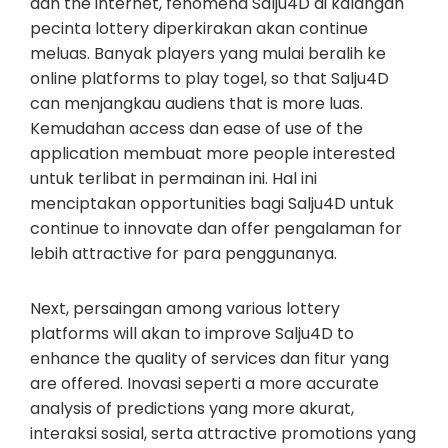
dan the internet, fenomena Salju4D di kalangan
pecinta lottery diperkirakan akan continue
meluas. Banyak players yang mulai beralih ke
online platforms to play togel, so that Salju4D
can menjangkau audiens that is more luas.
Kemudahan access dan ease of use of the
application membuat more people interested
untuk terlibat in permainan ini. Hal ini
menciptakan opportunities bagi Salju4D untuk
continue to innovate dan offer pengalaman for
lebih attractive for para penggunanya.
Next, persaingan among various lottery
platforms will akan to improve Salju4D to
enhance the quality of services dan fitur yang
are offered. Inovasi seperti a more accurate
analysis of predictions yang more akurat,
interaksi sosial, serta attractive promotions yang