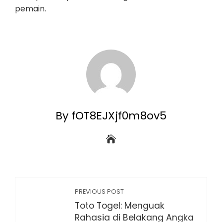
pemain.
By fOT8EJXjf0m8ov5
PREVIOUS POST
Toto Togel: Menguak
Rahasia di Belakang Angka