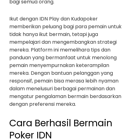
bagi semua orang.
Ikut dengan IDN Play dan Kudapoker
memberikan peluang bagi para pemain untuk
tidak hanya ikut bermain, tetapi juga
mempelajari dan mengembangkan strategi
mereka. Platform ini memelihara tips dan
panduan yang bermanfaat untuk menolong
pemain menyempurnakan keterampilan
mereka. Dengan bantuan pelanggan yang
responsif, pemain bisa merasa lebih nyaman
dalam menelusuri berbagai permainan dan
mengatur pengalaman bermain berdasarkan
dengan preferensi mereka.
Cara Berhasil Bermain
Poker IDN