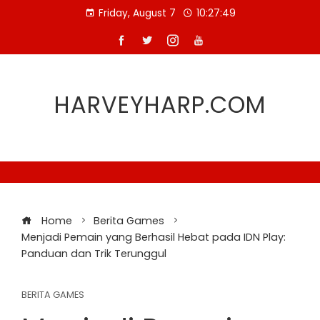
Skip
Friday, August 7
10:27:49
to
content
HARVEYHARP.COM
Home
Berita Games
Menjadi Pemain yang Berhasil Hebat pada IDN Play:
Panduan dan Trik Terunggul
BERITA GAMES