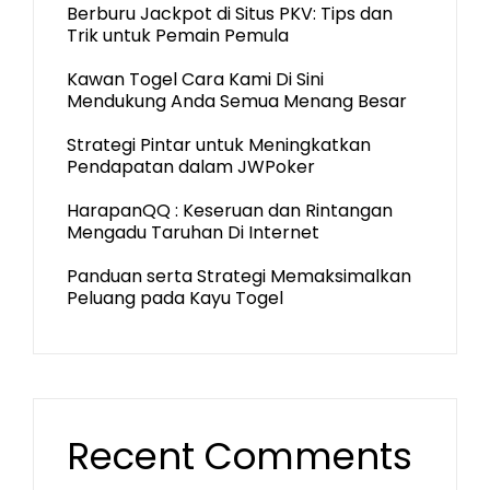
Berburu Jackpot di Situs PKV: Tips dan
Trik untuk Pemain Pemula
Kawan Togel Cara Kami Di Sini
Mendukung Anda Semua Menang Besar
Strategi Pintar untuk Meningkatkan
Pendapatan dalam JWPoker
HarapanQQ : Keseruan dan Rintangan
Mengadu Taruhan Di Internet
Panduan serta Strategi Memaksimalkan
Peluang pada Kayu Togel
Recent Comments