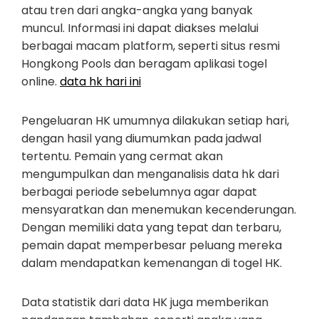
atau tren dari angka-angka yang banyak
muncul. Informasi ini dapat diakses melalui
berbagai macam platform, seperti situs resmi
Hongkong Pools dan beragam aplikasi togel
online.
data hk hari ini
Pengeluaran HK umumnya dilakukan setiap hari,
dengan hasil yang diumumkan pada jadwal
tertentu. Pemain yang cermat akan
mengumpulkan dan menganalisis data hk dari
berbagai periode sebelumnya agar dapat
mensyaratkan dan menemukan kecenderungan.
Dengan memiliki data yang tepat dan terbaru,
pemain dapat memperbesar peluang mereka
dalam mendapatkan kemenangan di togel HK.
Data statistik dari data HK juga memberikan