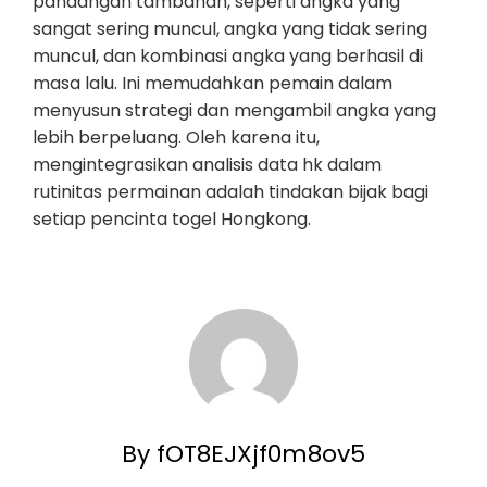
pandangan tambahan, seperti angka yang
sangat sering muncul, angka yang tidak sering
muncul, dan kombinasi angka yang berhasil di
masa lalu. Ini memudahkan pemain dalam
menyusun strategi dan mengambil angka yang
lebih berpeluang. Oleh karena itu,
mengintegrasikan analisis data hk dalam
rutinitas permainan adalah tindakan bijak bagi
setiap pencinta togel Hongkong.
By fOT8EJXjf0m8ov5