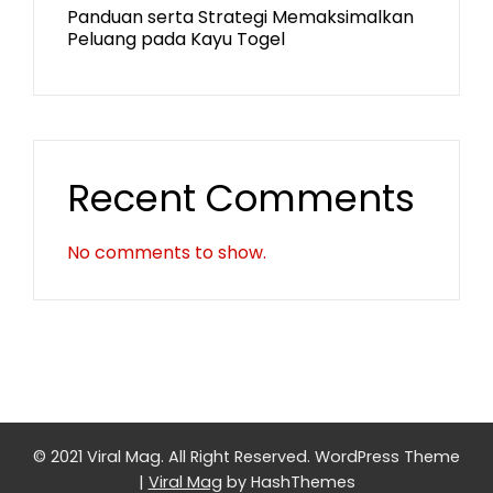
Panduan serta Strategi Memaksimalkan
Peluang pada Kayu Togel
Recent Comments
No comments to show.
© 2021 Viral Mag. All Right Reserved.
WordPress Theme
|
Viral Mag
by HashThemes