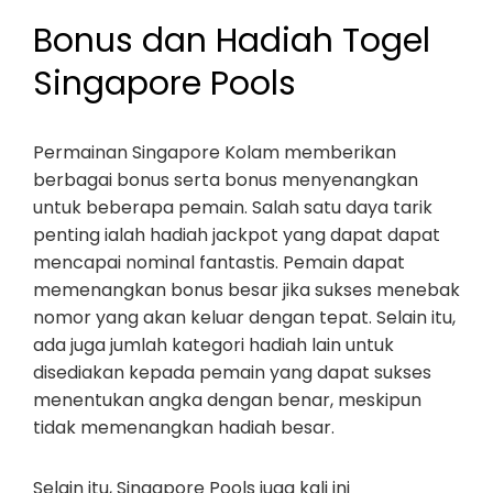
Bonus dan Hadiah Togel
Singapore Pools
Permainan Singapore Kolam memberikan
berbagai bonus serta bonus menyenangkan
untuk beberapa pemain. Salah satu daya tarik
penting ialah hadiah jackpot yang dapat dapat
mencapai nominal fantastis. Pemain dapat
memenangkan bonus besar jika sukses menebak
nomor yang akan keluar dengan tepat. Selain itu,
ada juga jumlah kategori hadiah lain untuk
disediakan kepada pemain yang dapat sukses
menentukan angka dengan benar, meskipun
tidak memenangkan hadiah besar.
Selain itu, Singapore Pools juga kali ini