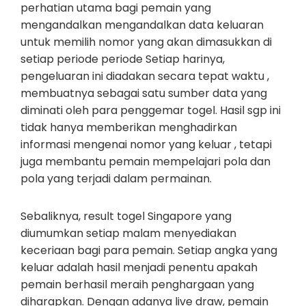
perhatian utama bagi pemain yang
mengandalkan mengandalkan data keluaran
untuk memilih nomor yang akan dimasukkan di
setiap periode periode Setiap harinya,
pengeluaran ini diadakan secara tepat waktu ,
membuatnya sebagai satu sumber data yang
diminati oleh para penggemar togel. Hasil sgp ini
tidak hanya memberikan menghadirkan
informasi mengenai nomor yang keluar , tetapi
juga membantu pemain mempelajari pola dan
pola yang terjadi dalam permainan.
Sebaliknya, result togel Singapore yang
diumumkan setiap malam menyediakan
keceriaan bagi para pemain. Setiap angka yang
keluar adalah hasil menjadi penentu apakah
pemain berhasil meraih penghargaan yang
diharapkan. Dengan adanya live draw, pemain