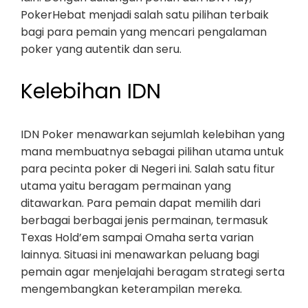
PokerHebat menjadi salah satu pilihan terbaik
bagi para pemain yang mencari pengalaman
poker yang autentik dan seru.
Kelebihan IDN
IDN Poker menawarkan sejumlah kelebihan yang
mana membuatnya sebagai pilihan utama untuk
para pecinta poker di Negeri ini. Salah satu fitur
utama yaitu beragam permainan yang
ditawarkan. Para pemain dapat memilih dari
berbagai berbagai jenis permainan, termasuk
Texas Hold’em sampai Omaha serta varian
lainnya. Situasi ini menawarkan peluang bagi
pemain agar menjelajahi beragam strategi serta
mengembangkan keterampilan mereka.