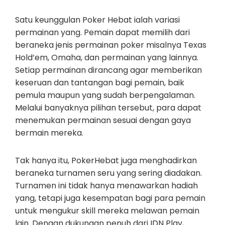
Satu keunggulan Poker Hebat ialah variasi
permainan yang. Pemain dapat memilih dari
beraneka jenis permainan poker misalnya Texas
Hold’em, Omaha, dan permainan yang lainnya.
Setiap permainan dirancang agar memberikan
keseruan dan tantangan bagi pemain, baik
pemula maupun yang sudah berpengalaman.
Melalui banyaknya pilihan tersebut, para dapat
menemukan permainan sesuai dengan gaya
bermain mereka.
Tak hanya itu, PokerHebat juga menghadirkan
beraneka turnamen seru yang sering diadakan.
Turnamen ini tidak hanya menawarkan hadiah
yang, tetapi juga kesempatan bagi para pemain
untuk mengukur skill mereka melawan pemain
lain. Dengan dukungan penuh dari IDN Play,