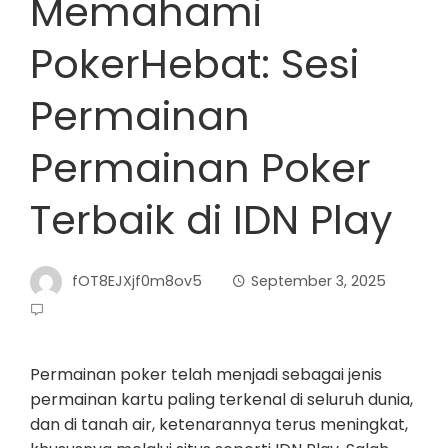
Memahami
PokerHebat: Sesi
Permainan
Permainan Poker
Terbaik di IDN Play
fOT8EJXjf0m8ov5
September 3, 2025
Permainan poker telah menjadi sebagai jenis
permainan kartu paling terkenal di seluruh dunia,
dan di tanah air, ketenarannya terus meningkat,