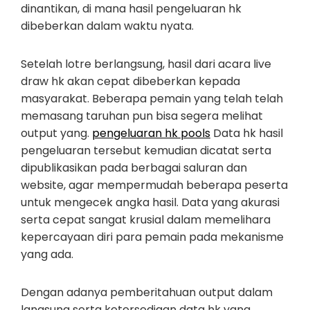
dinantikan, di mana hasil pengeluaran hk
dibeberkan dalam waktu nyata.
Setelah lotre berlangsung, hasil dari acara live
draw hk akan cepat dibeberkan kepada
masyarakat. Beberapa pemain yang telah telah
memasang taruhan pun bisa segera melihat
output yang.
pengeluaran hk pools
Data hk hasil
pengeluaran tersebut kemudian dicatat serta
dipublikasikan pada berbagai saluran dan
website, agar mempermudah beberapa peserta
untuk mengecek angka hasil. Data yang akurasi
serta cepat sangat krusial dalam memelihara
kepercayaan diri para pemain pada mekanisme
yang ada.
Dengan adanya pemberitahuan output dalam
langsung serta ketersediaan data hk yang