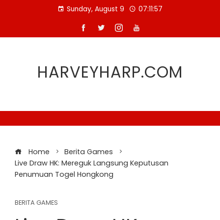
Skip
Sunday, August 9
07:11:57
to
content
HARVEYHARP.COM
Home
Berita Games
Live Draw HK: Mereguk Langsung Keputusan
Penumuan Togel Hongkong
BERITA GAMES