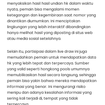
menyaksikan hasil hasil undian hk dalam waktu
nyata, pemain bisa mengalami momen
ketegangan dan kegembiraan saat nomor yang
dinantikan diumumkan. Ini menciptakan
lingkungan yang lebih interaktif dibandingkan
hanya melihat hasil yang diposting di situs web
atau media sosial setelahnya.
Selain itu, partisipasi dalam live draw ini juga
memudahkan pemain untuk mendapatkan data
hk yang lebih tepat dan terpercaya. Sumber
yang valid seperti hongkong pools umumnya
memublikasikan hasil secara langsung, sehingga
pemain bisa yakin bahwa mereka mendapatkan
informasi yang benar. Ini mengurangi risiko
menipu dan adanya kesalahan informasi yang
sering kali terjadi di, tempat yang tidak
terpercaya.