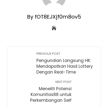
By fOT8EJXjf0m8ov5
PREVIOUS POST
Pengundian Langsung HK:
Mendapatkan Hasil Lottery
Dengan Real-Time
NEXT POST
Meneliti Potensi
Komunitas88 untuk
Perkembangan Self