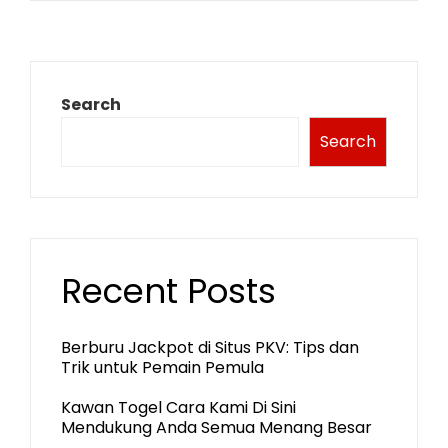
Search
Search
Recent Posts
Berburu Jackpot di Situs PKV: Tips dan
Trik untuk Pemain Pemula
Kawan Togel Cara Kami Di Sini
Mendukung Anda Semua Menang Besar