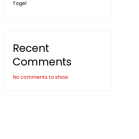
Togel
Recent
Comments
No comments to show.