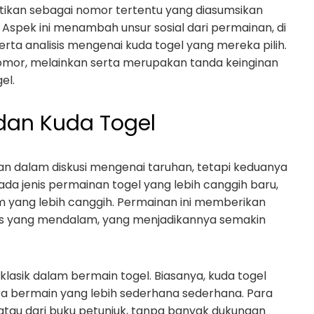
iartikan sebagai nomor tertentu yang diasumsikan
 Aspek ini menambah unsur sosial dari permainan, di
rta analisis mengenai kuda togel yang mereka pilih.
a nomor, melainkan serta merupakan tanda keinginan
el.
an Kuda Togel
an dalam diskusi mengenai taruhan, tetapi keduanya
pada jenis permainan togel yang lebih canggih baru,
em yang lebih canggih. Permainan ini memberikan
lisis yang mendalam, yang menjadikannya semakin
 klasik dalam bermain togel. Biasanya, kuda togel
ra bermain yang lebih sederhana sederhana. Para
atau dari buku petunjuk, tanpa banyak dukungan