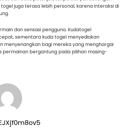
ogel juga terasa lebih personal, karena interaksi di
ung.
main dan sensasi pengguna. Kudatogel
n cepat, sementara kuda togel menyediakan
kin menyenangkan bagi mereka yang menghargai
dua permainan bergantung pada pilihan masing-
8EJXjf0m8ov5