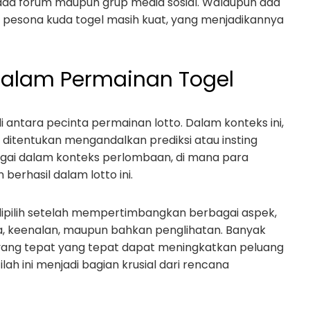
ada forum maupun grup media sosial. Walaupun ada
i, pesona kuda togel masih kuat, yang menjadikannya
dalam Permainan Togel
di antara pecinta permainan lotto. Dalam konteks ini,
itentukan mengandalkan prediksi atau insting
agai dalam konteks perlombaan, di mana para
erhasil dalam lotto ini.
ipilih setelah mempertimbangkan berbagai aspek,
a, keenalan, maupun bahkan penglihatan. Banyak
ang tepat yang tepat dapat meningkatkan peluang
ilah ini menjadi bagian krusial dari rencana