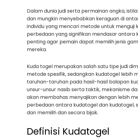
Dalam dunia judi serta permainan angka, istil
dan mungkin menyebabkan keraguan di antara
individu yang mencari metode untuk menguji k
perbedaan yang signifikan mendasar antara
penting agar pemain dapat memilih jenis gam
mereka.
Kuda togel merupakan salah satu tipe judi 
metode spesifik, sedangkan kudatogel lebi
taruhan-taruhan pada hasil-hasil balapan k
unsur-unsur nasib serta taktik, mekanisme d
akan membahas menyajikan dengan lebih me
perbedaan antara kudatogel dan kudatogel
dan memilih dan secara bijak.
Definisi Kudatogel