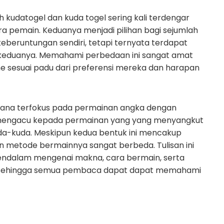
ah kudatogel dan kuda togel sering kali terdengar
 pemain. Keduanya menjadi pilihan bagi sejumlah
eberuntungan sendiri, tetapi ternyata terdapat
 keduanya. Memahami perbedaan ini sangat amat
e sesuai padu dari preferensi mereka dan harapan
dimana terfokus pada permainan angka dengan
h mengacu kepada permainan yang yang menyangkut
uda-kuda. Meskipun kedua bentuk ini mencakup
an metode bermainnya sangat berbeda. Tulisan ini
ndalam mengenai makna, cara bermain, serta
, sehingga semua pembaca dapat dapat memahami