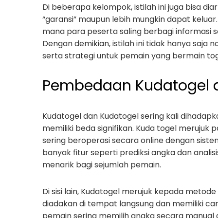
Di beberapa kelompok, istilah ini juga bisa d
“garansi” maupun lebih mungkin dapat keluar.
mana para peserta saling berbagi informasi se
Dengan demikian, istilah ini tidak hanya saj
serta strategi untuk pemain yang bermain tog
Pembedaan Kudatogel d
Kudatogel dan Kudatogel sering kali dihadapk
memiliki beda signifikan. Kuda togel merujuk 
sering beroperasi secara online dengan sist
banyak fitur seperti prediksi angka dan ana
menarik bagi sejumlah pemain.
Di sisi lain, Kudatogel merujuk kepada metode
diadakan di tempat langsung dan memiliki ca
pemain sering memilih angka secara manual 