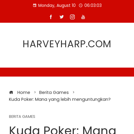
Skip
Monday, August 10
06:03:03
to
content
HARVEYHARP.COM
Home
Berita Games
Kuda Poker: Mana yang lebih menguntungkan?
BERITA GAMES
Kuda Poker: Mana