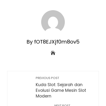
By fOT8EJXjf0m8ov5
PREVIOUS POST
Kuda Slot: Sejarah dan
Evolusi Game Mesin Slot
Modern
NEXT POST