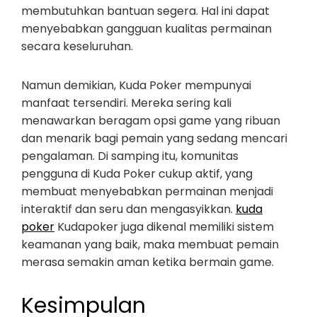
membutuhkan bantuan segera. Hal ini dapat
menyebabkan gangguan kualitas permainan
secara keseluruhan.
Namun demikian, Kuda Poker mempunyai
manfaat tersendiri. Mereka sering kali
menawarkan beragam opsi game yang ribuan
dan menarik bagi pemain yang sedang mencari
pengalaman. Di samping itu, komunitas
pengguna di Kuda Poker cukup aktif, yang
membuat menyebabkan permainan menjadi
interaktif dan seru dan mengasyikkan.
kuda
poker
Kudapoker juga dikenal memiliki sistem
keamanan yang baik, maka membuat pemain
merasa semakin aman ketika bermain game.
Kesimpulan