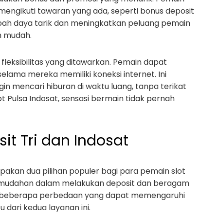
engikuti tawaran yang ada, seperti bonus deposit
ambah daya tarik dan meningkatkan peluang pemain
h mudah.
 fleksibilitas yang ditawarkan. Pemain dapat
elama mereka memiliki koneksi internet. Ini
 mencari hiburan di waktu luang, tanpa terikat
 Pulsa Indosat, sensasi bermain tidak pernah
it Tri dan Indosat
upakan dua pilihan populer bagi para pemain slot
kemudahan dalam melakukan deposit dan beragam
da beberapa perbedaan yang dapat memengaruhi
dari kedua layanan ini.