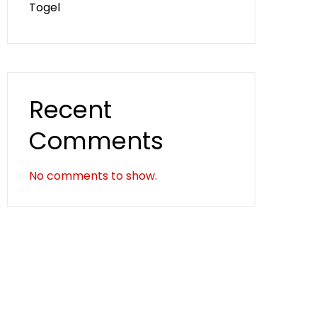
Togel
Recent
Comments
No comments to show.