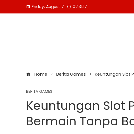
Skip
Friday, August 7
02:31:17
to
content
Home
Berita Games
Keuntungan Slot 
BERITA GAMES
Keuntungan Slot P
Bermain Tanpa B