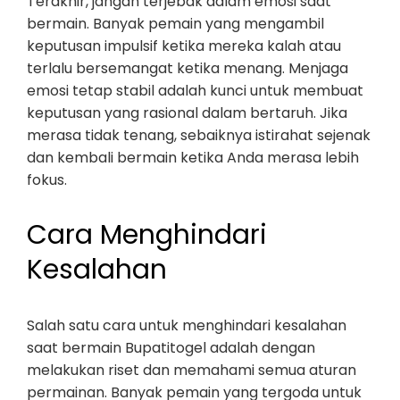
Terakhir, jangan terjebak dalam emosi saat
bermain. Banyak pemain yang mengambil
keputusan impulsif ketika mereka kalah atau
terlalu bersemangat ketika menang. Menjaga
emosi tetap stabil adalah kunci untuk membuat
keputusan yang rasional dalam bertaruh. Jika
merasa tidak tenang, sebaiknya istirahat sejenak
dan kembali bermain ketika Anda merasa lebih
fokus.
Cara Menghindari
Kesalahan
Salah satu cara untuk menghindari kesalahan
saat bermain Bupatitogel adalah dengan
melakukan riset dan memahami semua aturan
permainan. Banyak pemain yang tergoda untuk