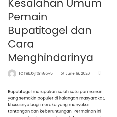
Kesalahan Umum
Pemain
Bupatitogel dan
Cara
Menghindarinya
fOT8EJXjf0m8ov5
June 18, 2026
Bupatitogel merupakan salah satu permainan
yang semakin populer di kalangan masyarakat,
khususnya bagi mereka yang menyukai
tantangan dan keberuntungan. Permainan ini