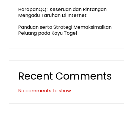
HarapanQQ : Keseruan dan Rintangan
Mengadu Taruhan Di Internet
Panduan serta Strategi Memaksimalkan
Peluang pada Kayu Togel
Recent Comments
No comments to show.