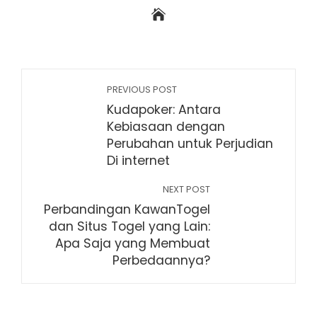
PREVIOUS POST
Kudapoker: Antara
Kebiasaan dengan
Perubahan untuk Perjudian
Di internet
NEXT POST
Perbandingan KawanTogel
dan Situs Togel yang Lain:
Apa Saja yang Membuat
Perbedaannya?