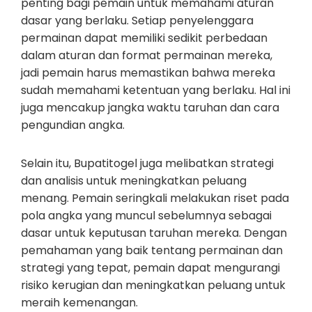
penting bagi pemain untuk memahami aturan
dasar yang berlaku. Setiap penyelenggara
permainan dapat memiliki sedikit perbedaan
dalam aturan dan format permainan mereka,
jadi pemain harus memastikan bahwa mereka
sudah memahami ketentuan yang berlaku. Hal ini
juga mencakup jangka waktu taruhan dan cara
pengundian angka.
Selain itu, Bupatitogel juga melibatkan strategi
dan analisis untuk meningkatkan peluang
menang. Pemain seringkali melakukan riset pada
pola angka yang muncul sebelumnya sebagai
dasar untuk keputusan taruhan mereka. Dengan
pemahaman yang baik tentang permainan dan
strategi yang tepat, pemain dapat mengurangi
risiko kerugian dan meningkatkan peluang untuk
meraih kemenangan.