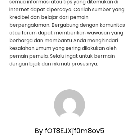
semua informasi atau tips yang ditemukan di
internet dapat dipercaya. Carilah sumber yang
kredibel dan belajar dari pemain
berpengalaman. Bergabung dengan komunitas
atau forum dapat memberikan wawasan yang
berharga dan membantu Anda menghindari
kesalahan umum yang sering dilakukan oleh
pemain pemula. Selalu ingat untuk bermain
dengan bijak dan nikmati prosesnya.
By fOT8EJXjf0m8ov5