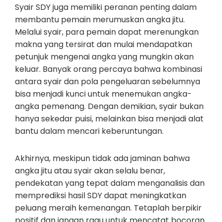
Syair SDY juga memiliki peranan penting dalam
membantu pemain merumuskan angka jitu.
Melalui syair, para pemain dapat merenungkan
makna yang tersirat dan mulai mendapatkan
petunjuk mengenai angka yang mungkin akan
keluar. Banyak orang percaya bahwa kombinasi
antara syair dan pola pengeluaran sebelumnya
bisa menjadi kunci untuk menemukan angka-
angka pemenang. Dengan demikian, syair bukan
hanya sekedar puisi, melainkan bisa menjadi alat
bantu dalam mencari keberuntungan.
Akhirnya, meskipun tidak ada jaminan bahwa
angka jitu atau syair akan selalu benar,
pendekatan yang tepat dalam menganalisis dan
memprediksi hasil SDY dapat meningkatkan
peluang meraih kemenangan. Tetaplah berpikir
positif dan jangan ragu untuk mencatat bocoran