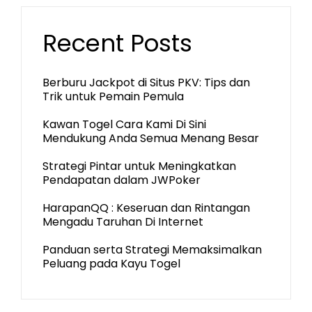
Recent Posts
Berburu Jackpot di Situs PKV: Tips dan
Trik untuk Pemain Pemula
Kawan Togel Cara Kami Di Sini
Mendukung Anda Semua Menang Besar
Strategi Pintar untuk Meningkatkan
Pendapatan dalam JWPoker
HarapanQQ : Keseruan dan Rintangan
Mengadu Taruhan Di Internet
Panduan serta Strategi Memaksimalkan
Peluang pada Kayu Togel