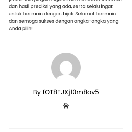
dan hasil prediksi yang ada, serta selalu ingat
untuk bermain dengan bijak. Selamat bermain
dan semoga sukses dengan angka-angka yang
Anda pilih!
By fOT8EJXjf0m8ov5