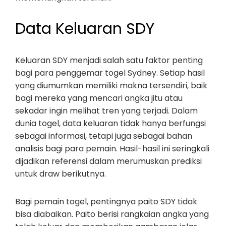
Data Keluaran SDY
Keluaran SDY menjadi salah satu faktor penting
bagi para penggemar togel Sydney. Setiap hasil
yang diumumkan memiliki makna tersendiri, baik
bagi mereka yang mencari angka jitu atau
sekadar ingin melihat tren yang terjadi. Dalam
dunia togel, data keluaran tidak hanya berfungsi
sebagai informasi, tetapi juga sebagai bahan
analisis bagi para pemain. Hasil-hasil ini seringkali
dijadikan referensi dalam merumuskan prediksi
untuk draw berikutnya.
Bagi pemain togel, pentingnya paito SDY tidak
bisa diabaikan. Paito berisi rangkaian angka yang