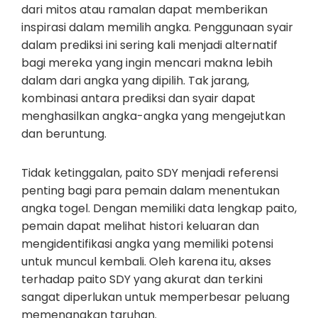
dari mitos atau ramalan dapat memberikan
inspirasi dalam memilih angka. Penggunaan syair
dalam prediksi ini sering kali menjadi alternatif
bagi mereka yang ingin mencari makna lebih
dalam dari angka yang dipilih. Tak jarang,
kombinasi antara prediksi dan syair dapat
menghasilkan angka-angka yang mengejutkan
dan beruntung.
Tidak ketinggalan, paito SDY menjadi referensi
penting bagi para pemain dalam menentukan
angka togel. Dengan memiliki data lengkap paito,
pemain dapat melihat histori keluaran dan
mengidentifikasi angka yang memiliki potensi
untuk muncul kembali. Oleh karena itu, akses
terhadap paito SDY yang akurat dan terkini
sangat diperlukan untuk memperbesar peluang
memenangkan taruhan.