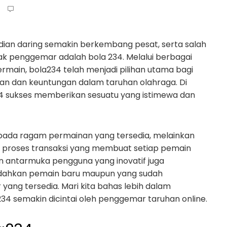
dian daring semakin berkembang pesat, serta salah
k penggemar adalah bola 234. Melalui berbagai
main, bola234 telah menjadi pilihan utama bagi
n dan keuntungan dalam taruhan olahraga. Di
34 sukses memberikan sesuatu yang istimewa dan
 pada ragam permainan yang tersedia, melainkan
 proses transaksi yang membuat setiap pemain
antarmuka pengguna yang inovatif juga
mudahkan pemain baru maupun yang sudah
yang tersedia. Mari kita bahas lebih dalam
34 semakin dicintai oleh penggemar taruhan online.