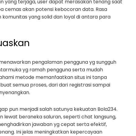
 yang terjaga, user dapat merasakan tenang saat
pa cemas akan potensi kebocoran data. Rasa
komunitas yang solid dan loyal di antara para
uaskan
yg menawarkan pengalaman pengguna yg sungguh
antarmuka yg ramah pengguna serta mudah
mahami metode memanfaatkan situs ini tanpa
mbuat semua proses, dari dari registrasi sampai
nyenangkan.
ggap pun menjadi salah satunya kekuatan Bola234.
lewat beraneka saluran, seperti chat langsung,
 menghadirkan jawaban yg cepat serta efektif,
enang. Ini jelas meningkatkan kepercayaan