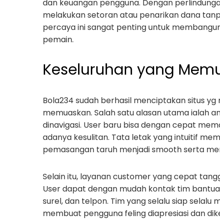
dan keuangan pengguna. Dengan perlindungan
melakukan setoran atau penarikan dana tan
percaya ini sangat penting untuk membangun 
pemain.
Keseluruhan yang Mem
Bola234 sudah berhasil menciptakan situs 
memuaskan. Salah satu alasan utama ialah 
dinavigasi. User baru bisa dengan cepat me
adanya kesulitan. Tata letak yang intuitif me
pemasangan taruh menjadi smooth serta me
Selain itu, layanan customer yang cepat tan
User dapat dengan mudah kontak tim bantuan 
surel, dan telpon. Tim yang selalu siap selalu
membuat pengguna feling diapresiasi dan dik