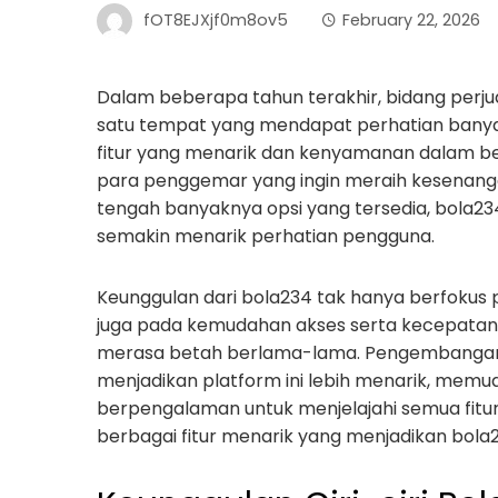
fOT8EJXjf0m8ov5
February 22, 2026
Dalam beberapa tahun terakhir, bidang perju
satu tempat yang mendapat perhatian banya
fitur yang menarik dan kenyamanan dalam ber
para penggemar yang ingin meraih kesenanga
tengah banyaknya opsi yang tersedia, bola2
semakin menarik perhatian pengguna.
Keunggulan dari bola234 tak hanya berfokus
juga pada kemudahan akses serta kecepatan
merasa betah berlama-lama. Pengembangan 
menjadikan platform ini lebih menarik, me
berpengalaman untuk menjelajahi semua fitur 
berbagai fitur menarik yang menjadikan bola2