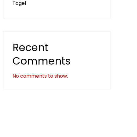
Togel
Recent
Comments
No comments to show.