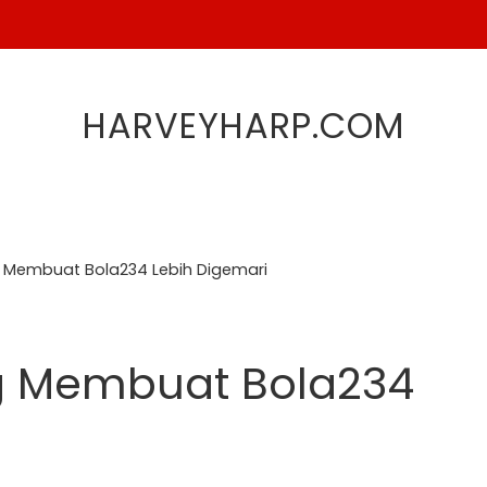
HARVEYHARP.COM
g Membuat Bola234 Lebih Digemari
ng Membuat Bola234