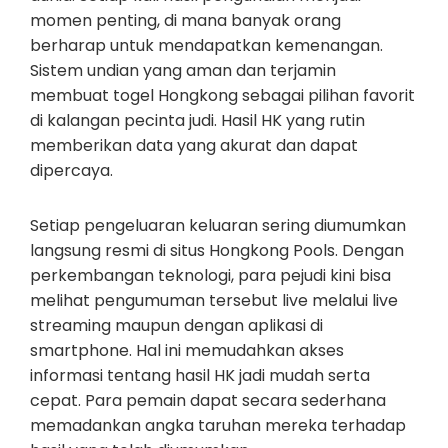
momen penting, di mana banyak orang
berharap untuk mendapatkan kemenangan.
Sistem undian yang aman dan terjamin
membuat togel Hongkong sebagai pilihan favorit
di kalangan pecinta judi. Hasil HK yang rutin
memberikan data yang akurat dan dapat
dipercaya.
Setiap pengeluaran keluaran sering diumumkan
langsung resmi di situs Hongkong Pools. Dengan
perkembangan teknologi, para pejudi kini bisa
melihat pengumuman tersebut live melalui live
streaming maupun dengan aplikasi di
smartphone. Hal ini memudahkan akses
informasi tentang hasil HK jadi mudah serta
cepat. Para pemain dapat secara sederhana
memadankan angka taruhan mereka terhadap