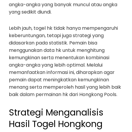
angka-angka yang banyak muncul atau angka
yang sedikit diundi.
Lebih jauh, togel hk tidak hanya mempengaruhi
keberuntungan, tetapi juga strategi yang
didasarkan pada statistik. Pemain bisa
menggunakan data hk untuk menghitung
kemungkinan serta menentukan kombinasi
angka-angka yang lebih optimal. Melalui
memanfaatkan informasi ini, diharapkan agar
pemain dapat meningkatkan kemungkinan
menang serta memperoleh hasil yang lebih baik
baik dalam permainan hk dari Hongkong Pools.
Strategi Menganalisis
Hasil Togel Hongkong