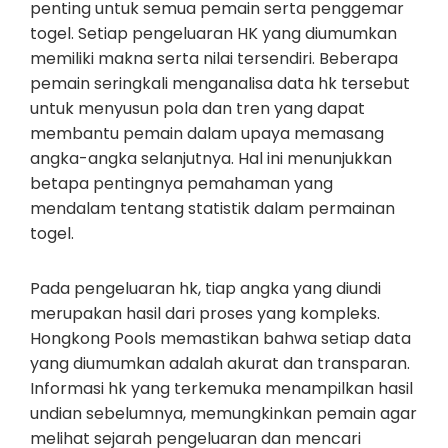
penting untuk semua pemain serta penggemar
togel. Setiap pengeluaran HK yang diumumkan
memiliki makna serta nilai tersendiri. Beberapa
pemain seringkali menganalisa data hk tersebut
untuk menyusun pola dan tren yang dapat
membantu pemain dalam upaya memasang
angka-angka selanjutnya. Hal ini menunjukkan
betapa pentingnya pemahaman yang
mendalam tentang statistik dalam permainan
togel.
Pada pengeluaran hk, tiap angka yang diundi
merupakan hasil dari proses yang kompleks.
Hongkong Pools memastikan bahwa setiap data
yang diumumkan adalah akurat dan transparan.
Informasi hk yang terkemuka menampilkan hasil
undian sebelumnya, memungkinkan pemain agar
melihat sejarah pengeluaran dan mencari