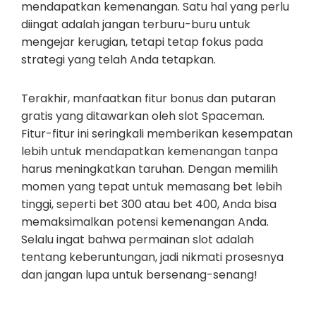
mendapatkan kemenangan. Satu hal yang perlu
diingat adalah jangan terburu-buru untuk
mengejar kerugian, tetapi tetap fokus pada
strategi yang telah Anda tetapkan.
Terakhir, manfaatkan fitur bonus dan putaran
gratis yang ditawarkan oleh slot Spaceman.
Fitur-fitur ini seringkali memberikan kesempatan
lebih untuk mendapatkan kemenangan tanpa
harus meningkatkan taruhan. Dengan memilih
momen yang tepat untuk memasang bet lebih
tinggi, seperti bet 300 atau bet 400, Anda bisa
memaksimalkan potensi kemenangan Anda.
Selalu ingat bahwa permainan slot adalah
tentang keberuntungan, jadi nikmati prosesnya
dan jangan lupa untuk bersenang-senang!