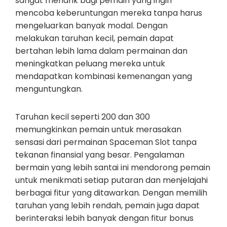
sangat menarik bagi pemain yang ingin
mencoba keberuntungan mereka tanpa harus
mengeluarkan banyak modal. Dengan
melakukan taruhan kecil, pemain dapat
bertahan lebih lama dalam permainan dan
meningkatkan peluang mereka untuk
mendapatkan kombinasi kemenangan yang
menguntungkan.
Taruhan kecil seperti 200 dan 300
memungkinkan pemain untuk merasakan
sensasi dari permainan Spaceman Slot tanpa
tekanan finansial yang besar. Pengalaman
bermain yang lebih santai ini mendorong pemain
untuk menikmati setiap putaran dan menjelajahi
berbagai fitur yang ditawarkan. Dengan memilih
taruhan yang lebih rendah, pemain juga dapat
berinteraksi lebih banyak dengan fitur bonus