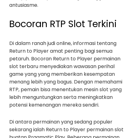
antusiasme.
Bocoran RTP Slot Terkini
Di dalam ranah judi online, informasi tentang
Return to Player amat penting bagi semua
petaruh. Bocoran Return to Player permainan
slot terbaru menyediakan wawasan perihal
game yang yang memberikan kesempatan
menang lebih yang bagus. Dengan memahami
RTP, pemain bisa menentukan mesin slot yang
lebih menguntungkan serta meningkatkan
potensi kemenangan mereka sendiri.
Di antara permainan yang sedang populer
sekarang ialah Return to Player permainan slot
buatan Pragmatic Play. Beberapa permainan