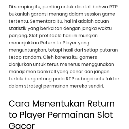
Di samping itu, penting untuk dicatat bahwa RTP
bukanlah garansi menang dalam session game
tertentu. Sementara itu, hal ini adalah acuan
statistik yang berkaitan dengan jangka waktu
panjang. Slot profitable hari ini mungkin
menunjukkan Return to Player yang
menguntungkan, tetapi hasil dari setiap putaran
tetap random. Oleh karena itu, gamers
dianjurkan untuk terus menerus menggunakan
manajemen bankroll yang benar dan jangan
terlalu bergantung pada RTP sebagai satu faktor
dalam strategi permainan mereka sendiri.
Cara Menentukan Return
to Player Permainan Slot
Gacor