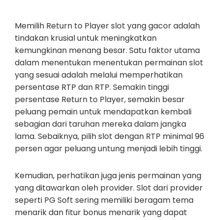
Memilih Return to Player slot yang gacor adalah
tindakan krusial untuk meningkatkan
kemungkinan menang besar. Satu faktor utama
dalam menentukan menentukan permainan slot
yang sesuai adalah melalui memperhatikan
persentase RTP dan RTP. Semakin tinggi
persentase Return to Player, semakin besar
peluang pemain untuk mendapatkan kembali
sebagian dari taruhan mereka dalam jangka
lama. Sebaiknya, pilih slot dengan RTP minimal 96
persen agar peluang untung menjadi lebih tinggi.
Kemudian, perhatikan juga jenis permainan yang
yang ditawarkan oleh provider. Slot dari provider
seperti PG Soft sering memiliki beragam tema
menarik dan fitur bonus menarik yang dapat