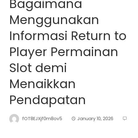
Bagaimana
Menggunakan
Informasi Return to
Player Permainan
Slot demi
Menaikkan
Pendapatan
fOT8EJXjf0m8ov5
January 10, 2026