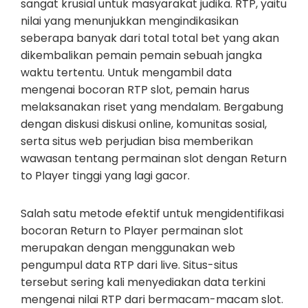
sangat krusial untuk masyarakat judika. RTP, yaitu
nilai yang menunjukkan mengindikasikan
seberapa banyak dari total total bet yang akan
dikembalikan pemain pemain sebuah jangka
waktu tertentu. Untuk mengambil data
mengenai bocoran RTP slot, pemain harus
melaksanakan riset yang mendalam. Bergabung
dengan diskusi diskusi online, komunitas sosial,
serta situs web perjudian bisa memberikan
wawasan tentang permainan slot dengan Return
to Player tinggi yang lagi gacor.
Salah satu metode efektif untuk mengidentifikasi
bocoran Return to Player permainan slot
merupakan dengan menggunakan web
pengumpul data RTP dari live. Situs-situs
tersebut sering kali menyediakan data terkini
mengenai nilai RTP dari bermacam-macam slot.