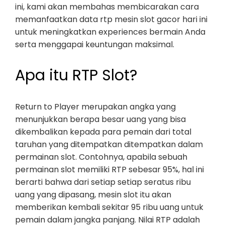
ini, kami akan membahas membicarakan cara
memanfaatkan data rtp mesin slot gacor hari ini
untuk meningkatkan experiences bermain Anda
serta menggapai keuntungan maksimal.
Apa itu RTP Slot?
Return to Player merupakan angka yang
menunjukkan berapa besar uang yang bisa
dikembalikan kepada para pemain dari total
taruhan yang ditempatkan ditempatkan dalam
permainan slot. Contohnya, apabila sebuah
permainan slot memiliki RTP sebesar 95%, hal ini
berarti bahwa dari setiap setiap seratus ribu
uang yang dipasang, mesin slot itu akan
memberikan kembali sekitar 95 ribu uang untuk
pemain dalam jangka panjang. Nilai RTP adalah