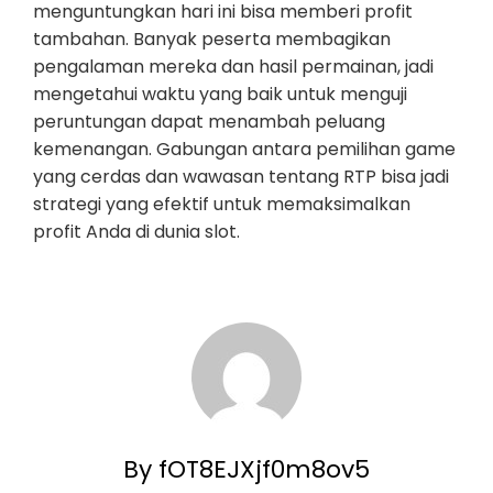
menguntungkan hari ini bisa memberi profit
tambahan. Banyak peserta membagikan
pengalaman mereka dan hasil permainan, jadi
mengetahui waktu yang baik untuk menguji
peruntungan dapat menambah peluang
kemenangan. Gabungan antara pemilihan game
yang cerdas dan wawasan tentang RTP bisa jadi
strategi yang efektif untuk memaksimalkan
profit Anda di dunia slot.
By fOT8EJXjf0m8ov5