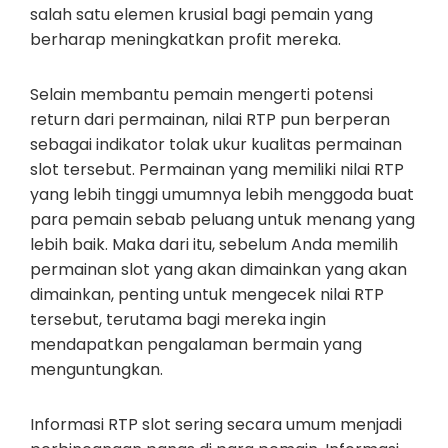
salah satu elemen krusial bagi pemain yang
berharap meningkatkan profit mereka.
Selain membantu pemain mengerti potensi
return dari permainan, nilai RTP pun berperan
sebagai indikator tolak ukur kualitas permainan
slot tersebut. Permainan yang memiliki nilai RTP
yang lebih tinggi umumnya lebih menggoda buat
para pemain sebab peluang untuk menang yang
lebih baik. Maka dari itu, sebelum Anda memilih
permainan slot yang akan dimainkan yang akan
dimainkan, penting untuk mengecek nilai RTP
tersebut, terutama bagi mereka ingin
mendapatkan pengalaman bermain yang
menguntungkan.
Informasi RTP slot sering secara umum menjadi