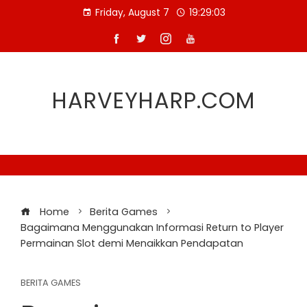
Skip
Friday, August 7
19:29:04
to
content
HARVEYHARP.COM
Home
Berita Games
Bagaimana Menggunakan Informasi Return to Player
Permainan Slot demi Menaikkan Pendapatan
BERITA GAMES