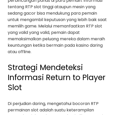
perbincangan panas di para pemain. Informasi
tentang RTP slot tinggi ataupun mesin yang
sedang gacor bisa mendukung para pemain
untuk mengambil keputusan yang lebih baik saat
memilih game. Melalui memanfaatkan RTP slot
yang valid yang valid, pemain dapat
memaksimalkan peluang mereka dalam meraih
keuntungan ketika bermain pada kasino daring
atau offline.
Strategi Mendeteksi
Informasi Return to Player
Slot
Di perjudian daring, mengetahui bocoran RTP
permainan slot adalah suatu keterampilan