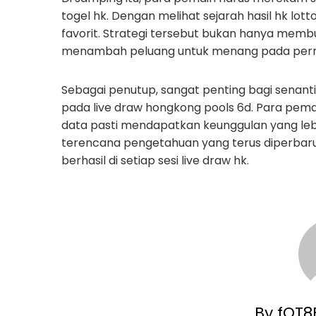
togel hk. Dengan melihat sejarah hasil hk l
favorit. Strategi tersebut bukan hanya membu
menambah peluang untuk menang pada perma
Sebagai penutup, sangat penting bagi senant
pada live draw hongkong pools 6d. Para pem
data pasti mendapatkan keunggulan yang le
terencana pengetahuan yang terus diperbaru
berhasil di setiap sesi live draw hk.
By fOT