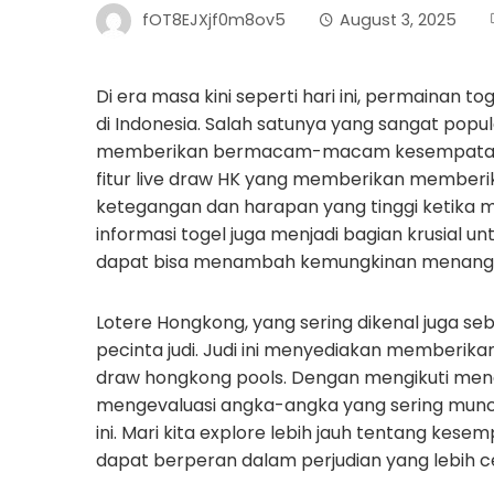
fOT8EJXjf0m8ov5
August 3, 2025
Di era masa kini seperti hari ini, permainan
di Indonesia. Salah satunya yang sangat popu
memberikan bermacam-macam kesempatan m
fitur live draw HK yang memberikan memberi
ketegangan dan harapan yang tinggi ketika meli
informasi togel juga menjadi bagian krusial
dapat bisa menambah kemungkinan menang
Lotere Hongkong, yang sering dikenal juga seba
pecinta judi. Judi ini menyediakan memberika
draw hongkong pools. Dengan mengikuti mengik
mengevaluasi angka-angka yang sering munc
ini. Mari kita explore lebih jauh tentang ke
dapat berperan dalam perjudian yang lebih c