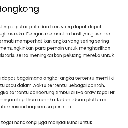
 Hongkong
ing seputar pola dan tren yang dapat dapat
i mereka. Dengan memantau hasil yang secara
cermati memperhatikan angka yang sering sering
i memungkinkan para pemain untuk menghasilkan
historis, serta meningkatkan peluang mereka untuk
ita dapat bagaimana angka-angka tertentu memiliki
tu atau dalam waktu tertentu. Sebagai contoh,
a tertentu cenderung timbul di live draw togel HK
pengaruhi pilihan mereka. Keberadaan platform
 informasi ini bagi semua peserta.
dan togel hongkong juga menjadi kunci untuk