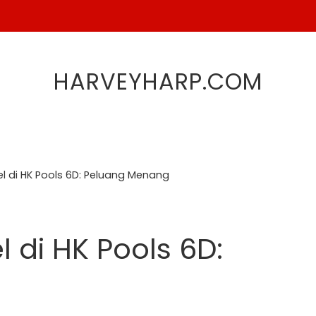
HARVEYHARP.COM
el di HK Pools 6D: Peluang Menang
l di HK Pools 6D: