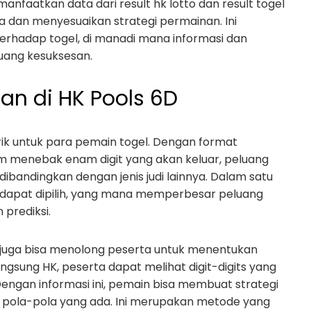
aatkan data dari result hk lotto dan result togel
dan menyesuaikan strategi permainan. Ini
terhadap togel, di manadi mana informasi dan
uang kesuksesan.
 di HK Pools 6D
ik untuk para pemain togel. Dengan format
menebak enam digit yang akan keluar, peluang
 dibandingkan dengan jenis judi lainnya. Dalam satu
g dapat dipilih, yang mana memperbesar peluang
prediksi.
 juga bisa menolong peserta untuk menentukan
angsung HK, peserta dapat melihat digit-digits yang
Dengan informasi ini, pemain bisa membuat strategi
pola-pola yang ada. Ini merupakan metode yang