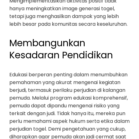
Mengimplementasikan aktivitas positif tidak
hanya meningkatkan image generasi togel,
tetapi juga menghasilkan dampak yang lebih
lebih besar pada komunitas secara keseluruhan.
Membangunkan
Kesadaran Pendidikan
Edukasi berperan penting dalam menumbuhkan
pemahaman yang akurat mengenai kegiatan
berjudi, termasuk perilaku perjudian di kalangan
pemuda. Melalui program edukasi komprehensif,
pemuda dapat dipandu mengenai risiko yang
terkait dengan judi. Tidak hanya itu, mereka pun
perlu memahami aspek hukum serta etika dalam
perjudian togel. Demi pengetahuan yang cukup,
diharapkan agar pemuda akan jadi cermat saat