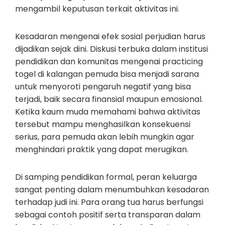
mengambil keputusan terkait aktivitas ini.
Kesadaran mengenai efek sosial perjudian harus
dijadikan sejak dini. Diskusi terbuka dalam institusi
pendidikan dan komunitas mengenai practicing
togel di kalangan pemuda bisa menjadi sarana
untuk menyoroti pengaruh negatif yang bisa
terjadi, baik secara finansial maupun emosional.
Ketika kaum muda memahami bahwa aktivitas
tersebut mampu menghasilkan konsekuensi
serius, para pemuda akan lebih mungkin agar
menghindari praktik yang dapat merugikan.
Di samping pendidikan formal, peran keluarga
sangat penting dalam menumbuhkan kesadaran
terhadap judi ini. Para orang tua harus berfungsi
sebagai contoh positif serta transparan dalam