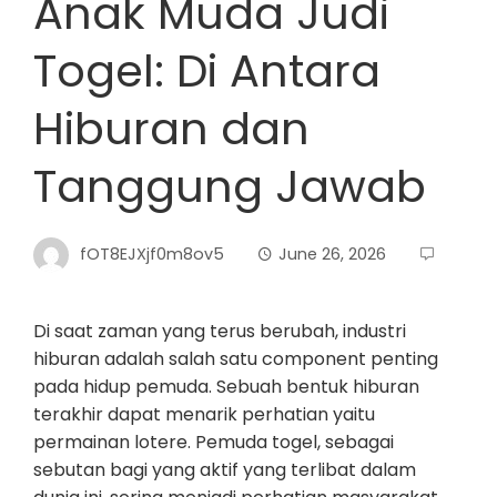
Anak Muda Judi
Togel: Di Antara
Hiburan dan
Tanggung Jawab
fOT8EJXjf0m8ov5
June 26, 2026
Di saat zaman yang terus berubah, industri
hiburan adalah salah satu component penting
pada hidup pemuda. Sebuah bentuk hiburan
terakhir dapat menarik perhatian yaitu
permainan lotere. Pemuda togel, sebagai
sebutan bagi yang aktif yang terlibat dalam