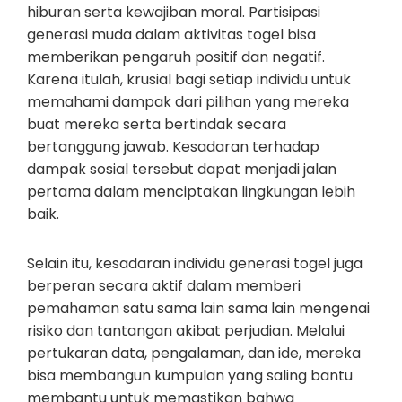
hiburan serta kewajiban moral. Partisipasi
generasi muda dalam aktivitas togel bisa
memberikan pengaruh positif dan negatif.
Karena itulah, krusial bagi setiap individu untuk
memahami dampak dari pilihan yang mereka
buat mereka serta bertindak secara
bertanggung jawab. Kesadaran terhadap
dampak sosial tersebut dapat menjadi jalan
pertama dalam menciptakan lingkungan lebih
baik.
Selain itu, kesadaran individu generasi togel juga
berperan secara aktif dalam memberi
pemahaman satu sama lain sama lain mengenai
risiko dan tantangan akibat perjudian. Melalui
pertukaran data, pengalaman, dan ide, mereka
bisa membangun kumpulan yang saling bantu
membantu untuk memastikan bahwa